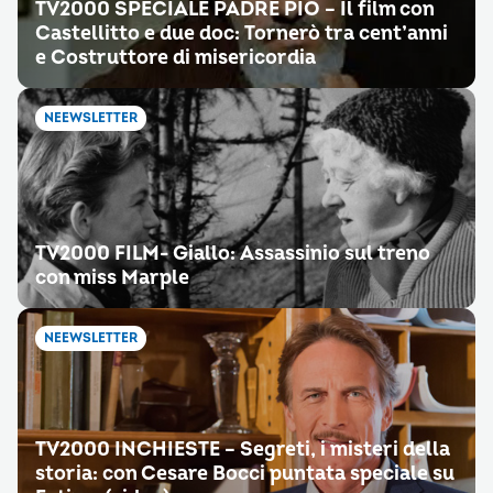
TV2000 SPECIALE PADRE PIO – Il film con
Castellitto e due doc: Tornerò tra cent’anni
e Costruttore di misericordia
NEEWSLETTER
TV2000 FILM- Giallo: Assassinio sul treno
con miss Marple
NEEWSLETTER
TV2000 INCHIESTE – Segreti, i misteri della
storia: con Cesare Bocci puntata speciale su