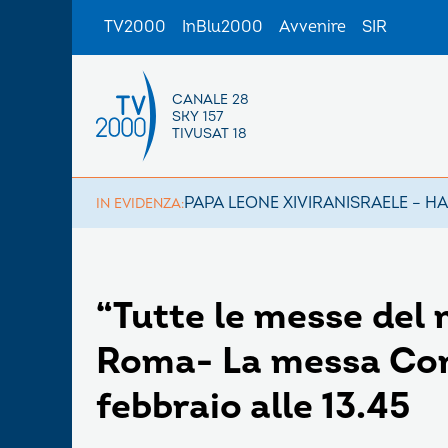
TV2000
InBlu2000
Avvenire
SIR
CANALE 28
SKY 157
TIVUSAT 18
PAPA LEONE XIV
IRAN
ISRAELE – H
IN EVIDENZA:
“Tutte le messe del 
Roma- La messa Con
febbraio alle 13.45