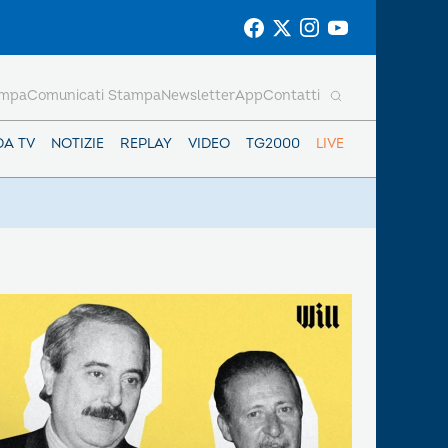
ampa
Comunicati Stampa
Newsletter
App
Contatti
DA TV
NOTIZIE
REPLAY
VIDEO
TG2000
LIVE