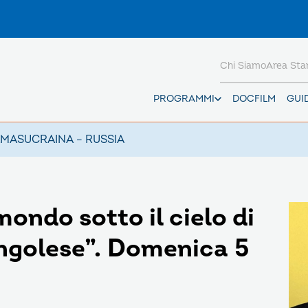
Chi Siamo
Area St
PROGRAMMI
DOCFILM
GUI
AMAS
UCRAINA – RUSSIA
mondo sotto il cielo di
golese”. Domenica 5