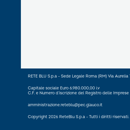
RETE BLU S.p.a - Sede Legale Roma (RM) Via Aureli
Capitale sociale Euro 6.980.000,00 i.v
C.F. e Numero d’iscrizione del Registro delle Impre
amministrazione.reteblu@pec.glauco.it
Copyright 2026 ReteBlu S.p.a - Tutti i diritti riservati.