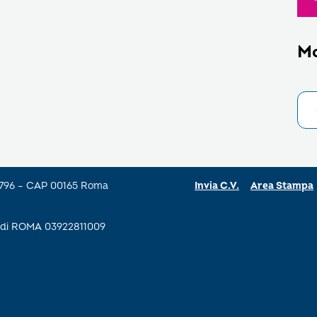
M
a 796 – CAP 00165 Roma
Invia C.V.
Area Stampa
se di ROMA 03922811009