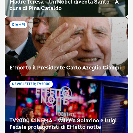
Madre Teresa – Un Nobel diventa Santo – A
cura di Pina Cataldo
CIAMPI
E’ morto il Presidente Carlo Azeglio Ciampi
NEWSLETTER; TV2000
TV2000 CINEMA – Valeria Solarino e Luigi
Fedele protagonisti di Effetto notte