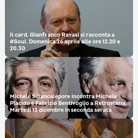
Il card. Gianfranco Ravasi si racconta a
#Soul. Domenica 26 aprile alle ore 12.20 e
20.30
Michele Sciancalepore incontra Michele
Placido e Fabrizio Bentivoglio a Retroscena.
Martedì 13 dicembre in seconda serata