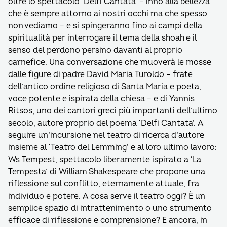
oltre lo spettacolo ‘Delfi Cantata’ – inno alla bellezza
che è sempre attorno ai nostri occhi ma che spesso
non vediamo – e si spingeranno fino ai campi della
spiritualità per interrogare il tema della shoah e il
senso del perdono persino davanti al proprio
carnefice. Una conversazione che muoverà le mosse
dalle figure di padre David Maria Turoldo – frate
dell’antico ordine religioso di Santa Maria e poeta,
voce potente e ispirata della chiesa – e di Yannis
Ritsos, uno dei cantori greci più importanti dell’ultimo
secolo, autore proprio del poema ‘Delfi Cantata’. A
seguire un’incursione nel teatro di ricerca d’autore
insieme al ‘Teatro del Lemming’ e al loro ultimo lavoro:
Ws Tempest, spettacolo liberamente ispirato a ‘La
Tempesta’ di William Shakespeare che propone una
riflessione sul conflitto, eternamente attuale, fra
individuo e potere. A cosa serve il teatro oggi? È un
semplice spazio di intrattenimento o uno strumento
efficace di riflessione e comprensione? E ancora, in