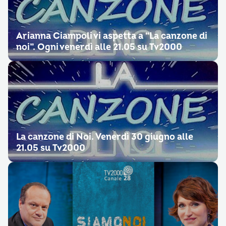
Arianna Ciampoli vi aspetta a “La canzone di
noi”. Ogni venerdì alle 21.05 su Tv2000
La canzone di Noi. Venerdì 30 giugno alle
21.05 su Tv2000