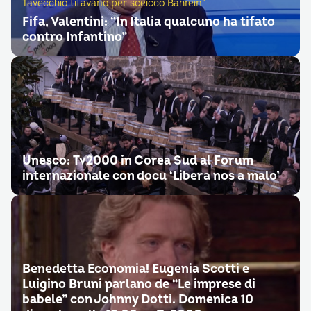
Tavecchio tifavano per sceicco Bahrein”
Fifa, Valentini: “In Italia qualcuno ha tifato
contro Infantino”
Unesco: Tv2000 in Corea Sud al Forum
internazionale con docu ‘Libera nos a malo’
Benedetta Economia! Eugenia Scotti e
Luigino Bruni parlano de “Le imprese di
babele” con Johnny Dotti. Domenica 10