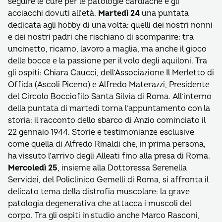
seguire le cure per le patologie cardiache e gli
acciacchi dovuti all’età.
Martedì 24
una puntata
dedicata agli hobby di una volta: quelli dei nostri nonni
e dei nostri padri che rischiano di scomparire: tra
uncinetto, ricamo, lavoro a maglia, ma anche il gioco
delle bocce e la passione per il volo degli aquiloni. Tra
gli ospiti: Chiara Caucci, dell’Associazione Il Merletto di
Offida (Ascoli Piceno) e Alfredo Materazzi, Presidente
del Circolo Bocciofilo Santa Silvia di Roma. All’interno
della puntata di martedì torna l’appuntamento con la
storia: il racconto dello sbarco di Anzio cominciato il
22 gennaio 1944. Storie e testimonianze esclusive
come quella di Alfredo Rinaldi che, in prima persona,
ha vissuto l’arrivo degli Alleati fino alla presa di Roma.
Mercoledì 25
, insieme alla Dottoressa Serenella
Servidei, del Policlinico Gemelli di Roma, si affronta il
delicato tema della distrofia muscolare: la grave
patologia degenerativa che attacca i muscoli del
corpo. Tra gli ospiti in studio anche Marco Rasconi,