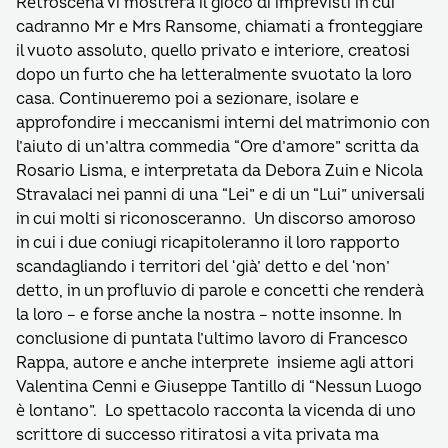
Retroscena vi mostrerà il gioco di imprevisti in cui
cadranno Mr e Mrs Ransome, chiamati a fronteggiare
il vuoto assoluto, quello privato e interiore, creatosi
dopo un furto che ha letteralmente svuotato la loro
casa. Continueremo poi a sezionare, isolare e
approfondire i meccanismi interni del matrimonio con
l’aiuto di un’altra commedia “Ore d’amore” scritta da
Rosario Lisma, e interpretata da Debora Zuin e Nicola
Stravalaci nei panni di una “Lei” e di un “Lui” universali
in cui molti si riconosceranno. Un discorso amoroso
in cui i due coniugi ricapitoleranno il loro rapporto
scandagliando i territori del ‘già’ detto e del ‘non’
detto, in un profluvio di parole e concetti che renderà
la loro – e forse anche la nostra – notte insonne. In
conclusione di puntata l’ultimo lavoro di Francesco
Rappa, autore e anche interprete insieme agli attori
Valentina Cenni e Giuseppe Tantillo di “Nessun Luogo
è lontano”. Lo spettacolo racconta la vicenda di uno
scrittore di successo ritiratosi a vita privata ma