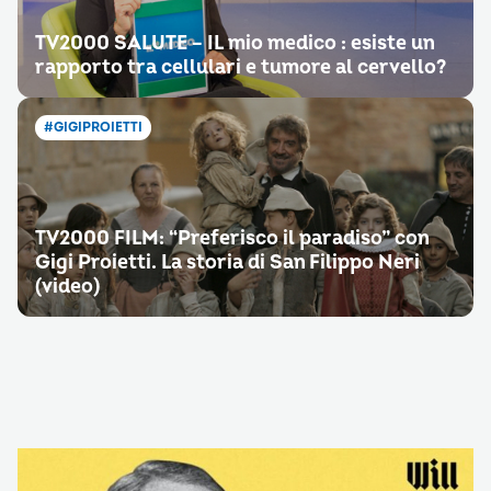
TV2000 SALUTE – IL mio medico : esiste un
rapporto tra cellulari e tumore al cervello?
#GIGIPROIETTI
TV2000 FILM: “Preferisco il paradiso” con
Gigi Proietti. La storia di San Filippo Neri
(video)