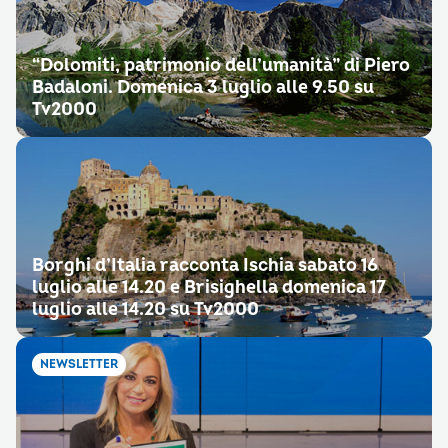
“Dolomiti, patrimonio dell’umanità” di Piero
Badaloni. Domenica 3 luglio alle 9.50 su
Tv2000
Borghi d’Italia racconta Ischia sabato 16
luglio alle 14.20 e Brisighella domenica 17
luglio alle 14.20 su Tv2000
NEWSLETTER