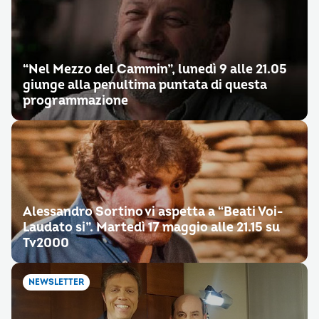
“Nel Mezzo del Cammin”, lunedì 9 alle 21.05
giunge alla penultima puntata di questa
programmazione
Alessandro Sortino vi aspetta a “Beati Voi-
Laudato si”. Martedì 17 maggio alle 21.15 su
Tv2000
NEWSLETTER