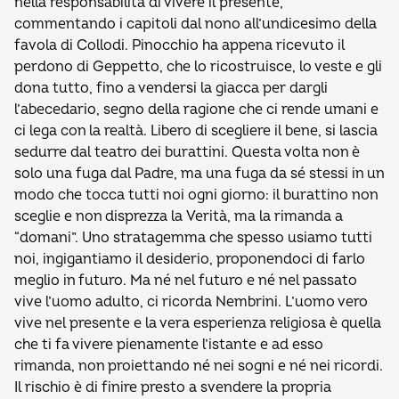
nella responsabilità di vivere il presente,
commentando i capitoli dal nono all’undicesimo della
favola di Collodi. Pinocchio ha appena ricevuto il
perdono di Geppetto, che lo ricostruisce, lo veste e gli
dona tutto, fino a vendersi la giacca per dargli
l’abecedario, segno della ragione che ci rende umani e
ci lega con la realtà. Libero di scegliere il bene, si lascia
sedurre dal teatro dei burattini. Questa volta non è
solo una fuga dal Padre, ma una fuga da sé stessi in un
modo che tocca tutti noi ogni giorno: il burattino non
sceglie e non disprezza la Verità, ma la rimanda a
“domani”. Uno stratagemma che spesso usiamo tutti
noi, ingigantiamo il desiderio, proponendoci di farlo
meglio in futuro. Ma né nel futuro e né nel passato
vive l’uomo adulto, ci ricorda Nembrini. L’uomo vero
vive nel presente e la vera esperienza religiosa è quella
che ti fa vivere pienamente l’istante e ad esso
rimanda, non proiettando né nei sogni e né nei ricordi.
Il rischio è di finire presto a svendere la propria