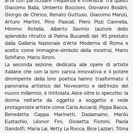
arte con particolare frequenza e intensità: tra questi
Giacomo Balla, Umberto Boccioni, Giovanni Boldini,
Giorgio de Chirico, Renato Guttuso, Giacomo Manzù,
Arturo Martini, Pino Pascali, Piero Pizzi Cannella,
Mimmo Rotella, Alberto Savinio (autore dello
splendido ritratto di Palma Bucarelli del ‘45 prestato
dalla Galleria Nazionale d’Arte Moderna di Roma e
scelto come immagine-simbolo della mostra), Mario
Schifano, Mario Sironi.
La seconda sezione, dedicata alle opere di artiste
italiane che con la loro carica innovativa e il potere
dirompente della loro poetica hanno trasformato il
panorama artistico del Novecento e dell’inizio del
nuovo millennio, è intitolata Alice oltre lo specchio: la
donna nell’arte da oggetto a soggetto e vede
protagoniste artiste come Carla Accardi, Pippa Bacca,
Benedetta Cappa Marinetti, Dadamaino, Marilù
Eustachio, Léonor Fini, Giosetta Fioroni, Paola
Gandolfi, Maria Lai, Ketty La Rocca, Bice Lazzari, Titina