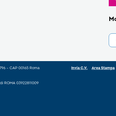
M
a 796 – CAP 00165 Roma
Invia C.V.
Area Stampa
se di ROMA 03922811009