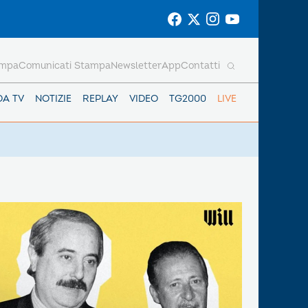
ampa
Comunicati Stampa
Newsletter
App
Contatti
DA TV
NOTIZIE
REPLAY
VIDEO
TG2000
LIVE