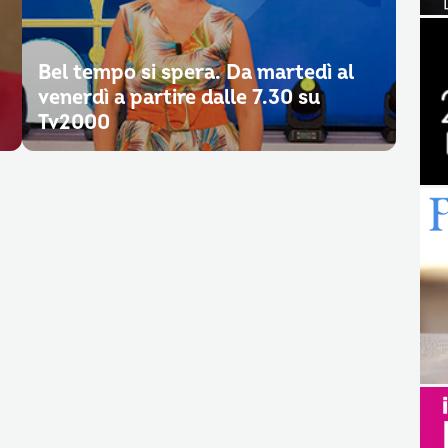
Bel tempo si spera. Da martedì al
venerdì a partire dalle 7.30 su
Tv2000