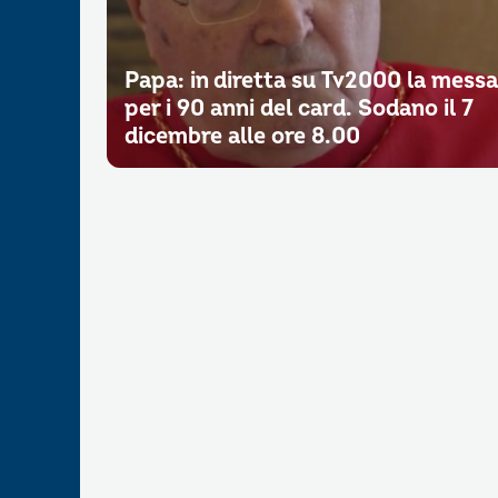
Papa: in diretta su Tv2000 la messa
per i 90 anni del card. Sodano il 7
dicembre alle ore 8.00