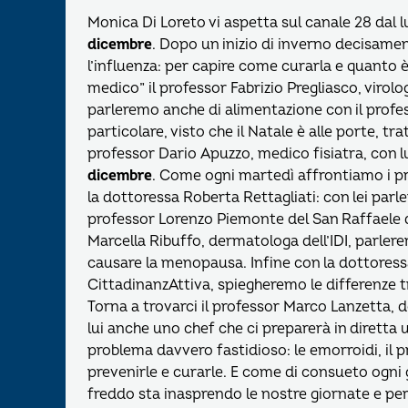
Monica Di Loreto vi aspetta sul canale 28 dal lu
dicembre
. Dopo un inizio di inverno decisament
l’influenza: per capire come curarla e quanto è
medico” il professor Fabrizio Pregliasco, virolo
parleremo anche di alimentazione con il profes
particolare, visto che il Natale è alle porte, tr
professor Dario Apuzzo, medico fisiatra, con lu
dicembre
. Come ogni martedì affrontiamo i pr
la dottoressa Roberta Rettagliati: con lei parle
professor Lorenzo Piemonte del San Raffaele d
Marcella Ribuffo, dermatologa dell’IDI, parler
causare la menopausa. Infine con la dottoressa
CittadinanzAttiva, spiegheremo le differenze t
Torna a trovarci il professor Marco Lanzetta, 
lui anche uno chef che ci preparerà in diretta
problema davvero fastidioso: le emorroidi, il pr
prevenirle e curarle. E come di consueto ogni g
freddo sta inasprendo le nostre giornate e per