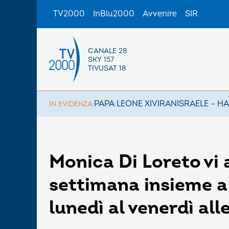
TV2000
InBlu2000
Avvenire
SIR
CANALE 28
SKY 157
TIVUSAT 18
PAPA LEONE XIV
IRAN
ISRAELE – H
IN EVIDENZA:
Monica Di Loreto vi
settimana insieme a 
lunedì al venerdì al