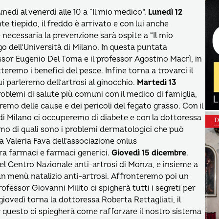
nedì al venerdì alle 10 a “Il mio medico”.
Lunedì 12
e tiepido, il freddo è arrivato e con lui anche
 necessaria la prevenzione sarà ospite a “Il mio
go dell’Università di Milano. In questa puntata
sor Eugenio Del Toma e il professor Agostino Macrì, in
atteremo i benefici del pesce. Infine torna a trovarci il
i parleremo dell’artrosi al ginocchio.
Martedì 13
oblemi di salute più comuni con il medico di famiglia,
remo delle cause e dei pericoli del fegato grasso. Con il
i Milano ci occuperemo di diabete e con la dottoressa
emo di quali sono i problemi dermatologici che può
 Valeria Fava dell’associazione onlus
ra farmaci e farmaci generici.
Giovedì 15 dicembre
.
del Centro Nazionale anti-artrosi di Monza, e insieme a
 un menù natalizio anti-artrosi. Affronteremo poi un
ofessor Giovanni Milito ci spigherà tutti i segreti per
iovedì torna la dottoressa Roberta Rettagliati, il
 questo ci spiegherà come rafforzare il nostro sistema