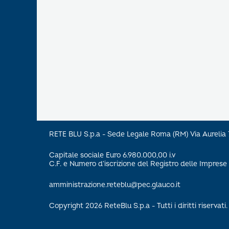
RETE BLU S.p.a - Sede Legale Roma (RM) Via Aureli
Capitale sociale Euro 6.980.000,00 i.v
C.F. e Numero d’iscrizione del Registro delle Impre
amministrazione.reteblu@pec.glauco.it
Copyright 2026 ReteBlu S.p.a - Tutti i diritti riservati.