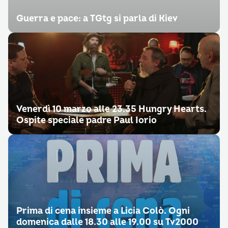
Guerra e pace: a TGtg si parla di Kiev
Venerdì 10 marzo alle 23.35 Hungry Hearts.
Ospite speciale padre Paul Iorio
Prima di cena insieme a Licia Colò. Ogni
domenica dalle 18.30 alle 19.00 su Tv2000