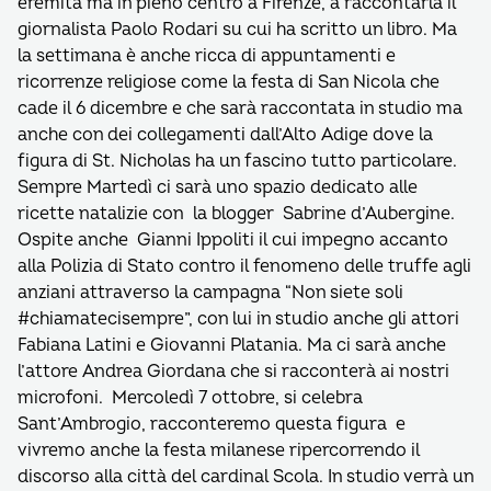
eremita ma in pieno centro a Firenze, a raccontarla il
giornalista Paolo Rodari su cui ha scritto un libro. Ma
la settimana è anche ricca di appuntamenti e
ricorrenze religiose come la festa di San Nicola che
cade il 6 dicembre e che sarà raccontata in studio ma
anche con dei collegamenti dall’Alto Adige dove la
figura di St. Nicholas ha un fascino tutto particolare.
Sempre Martedì ci sarà uno spazio dedicato alle
ricette natalizie con la blogger Sabrine d’Aubergine.
Ospite anche Gianni Ippoliti il cui impegno accanto
alla Polizia di Stato contro il fenomeno delle truffe agli
anziani attraverso la campagna “Non siete soli
#chiamatecisempre”, con lui in studio anche gli attori
Fabiana Latini e Giovanni Platania. Ma ci sarà anche
l’attore Andrea Giordana che si racconterà ai nostri
microfoni. Mercoledì 7 ottobre, si celebra
Sant’Ambrogio, racconteremo questa figura e
vivremo anche la festa milanese ripercorrendo il
discorso alla città del cardinal Scola. In studio verrà un