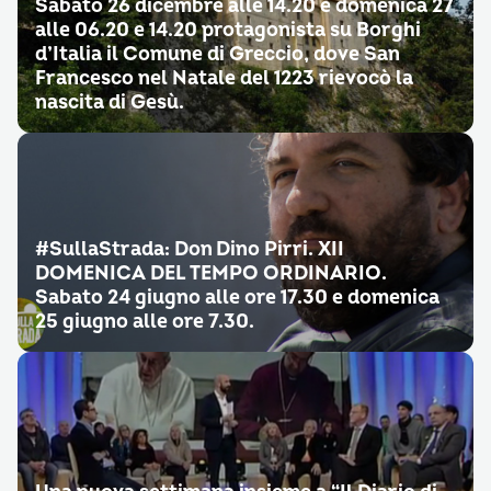
Sabato 26 dicembre alle 14.20 e domenica 27
alle 06.20 e 14.20 protagonista su Borghi
d’Italia il Comune di Greccio, dove San
Francesco nel Natale del 1223 rievocò la
nascita di Gesù.
#SullaStrada: Don Dino Pirri. XII
DOMENICA DEL TEMPO ORDINARIO.
Sabato 24 giugno alle ore 17.30 e domenica
25 giugno alle ore 7.30.