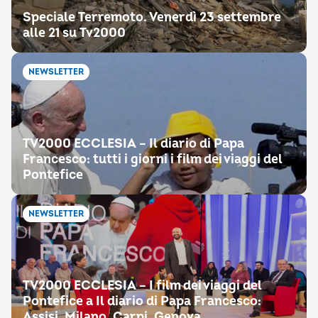
Speciale Terremoto. Venerdì 23 settembre
alle 21 su Tv2000
NEWSLETTER
TV2000 ECCLESIA – Il diario di Papa
Francesco: tutti i giorni i film dei viaggi del
Pontefice
NEWSLETTER
TV2000 ECCLESIA – I film dei viaggi del
Pontefice a Il diario di Papa Francesco:
Assisi, Milano, Carpi, Genova