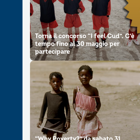
Torna il concorso “I feel Cud”. C’è
tempo fino al 30 maggio per
partecipare
“Why Poverty?” da sabato 31