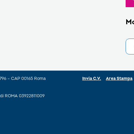
M
a 796 – CAP 00165 Roma
Invia C.V.
Area Stampa
se di ROMA 03922811009