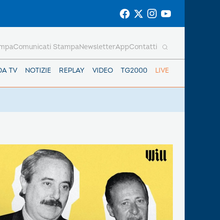
ampa
Comunicati Stampa
Newsletter
App
Contatti
DA TV
NOTIZIE
REPLAY
VIDEO
TG2000
LIVE