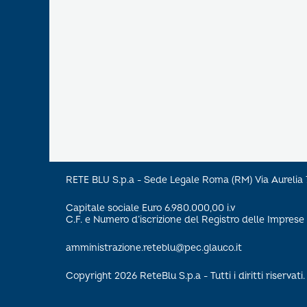
RETE BLU S.p.a - Sede Legale Roma (RM) Via Aureli
Capitale sociale Euro 6.980.000,00 i.v
C.F. e Numero d’iscrizione del Registro delle Impre
amministrazione.reteblu@pec.glauco.it
Copyright 2026 ReteBlu S.p.a - Tutti i diritti riservati.