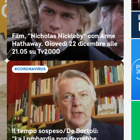
Film, “Nicholas Nickleby” con Anne
Hathaway. Giovedì 22 dicembre alle
21.05 su Tv2000
#CORONAVIRUS
Il tempo sospeso/De Bortoli:
“La Lombardia non dovrebbe