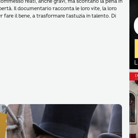
 commesso reati, anche gravi, ma scontano la pena in
rtà. Il documentario racconta le loro vite, la loro
 fare il bene, a trasformare l’astuzia in talento. Di