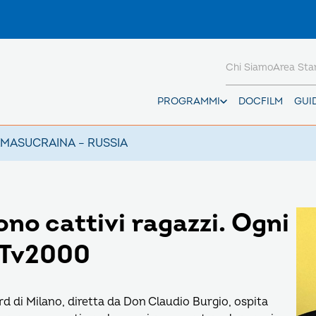
Chi Siamo
Area St
PROGRAMMI
DOCFILM
GUI
AMAS
UCRAINA – RUSSIA
no cattivi ragazzi. Ogni
u Tv2000
d di Milano, diretta da Don Claudio Burgio, ospita