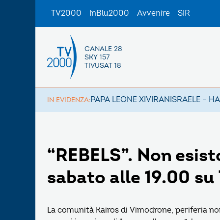
TV2000
InBlu2000
Avvenire
SIR
CANALE 28
SKY 157
TIVUSAT 18
PAPA LEONE XIV
IRAN
ISRAELE – H
IN EVIDENZA:
“REBELS”. Non esisto
sabato alle 19.00 s
La comunità Kairos di Vimodrone, periferia nor