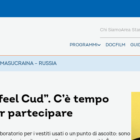
Chi Siamo
Area St
PROGRAMMI
DOCFILM
GUI
AMAS
UCRAINA – RUSSIA
 feel Cud”. C’è tempo
er partecipare
oratorio per i vestiti usati o un punto di ascolto: sono