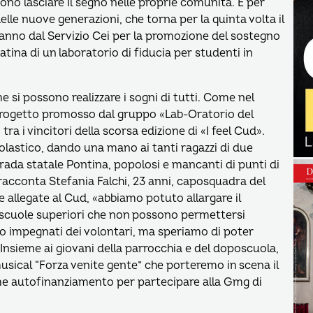
ono lasciare il segno nelle proprie comunità. È per
elle nuove generazioni, che torna per la quinta volta il
 anno dal Servizio Cei per la promozione del sostegno
atina di un laboratorio di fiducia per studenti in
e si possono realizzare i sogni di tutti. Come nel
l progetto promosso dal gruppo «Lab-Oratorio del
ra i vincitori della scorsa edizione di «I feel Cud».
colastico, dando una mano ai tanti ragazzi di due
strada statale Pontina, popolosi e mancanti di punti di
 racconta Stefania Falchi, 23 anni, caposquadra del
e allegate al Cud, «abbiamo potuto allargare il
 scuole superiori che non possono permettersi
no impegnati dei volontari, ma speriamo di poter
. Insieme ai giovani della parrocchia e del doposcuola,
musical “Forza venite gente” che porteremo in scena il
ome autofinanziamento per partecipare alla Gmg di