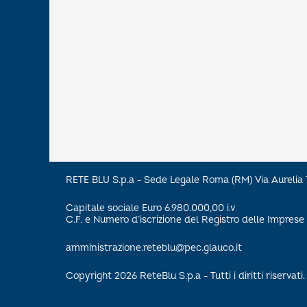
RETE BLU S.p.a - Sede Legale Roma (RM) Via Aureli
Capitale sociale Euro 6.980.000,00 i.v
C.F. e Numero d’iscrizione del Registro delle Impre
amministrazione.reteblu@pec.glauco.it
Copyright 2026 ReteBlu S.p.a - Tutti i diritti riservati.