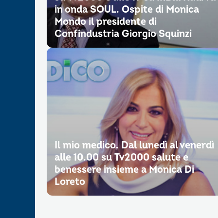
in onda SOUL. Ospite di Monica
Mondo il presidente di
Confindustria Giorgio Squinzi
Il mio medico. Dal lunedì al venerdì
alle 10.00 su Tv2000 salute e
benessere insieme a Monica Di
Loreto