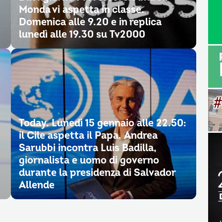
Monda vi aspetta in classe.
Domenica alle 9.20 e in replica
lunedì alle 19.30 su Tv2000
Today. Lunedì 15 gennaio alle 22.50:
il Cile aspetta il Papa. Andrea
Sarubbi incontra Luis Badilla,
giornalista e uomo di governo
durante la presidenza di Salvador
Allende