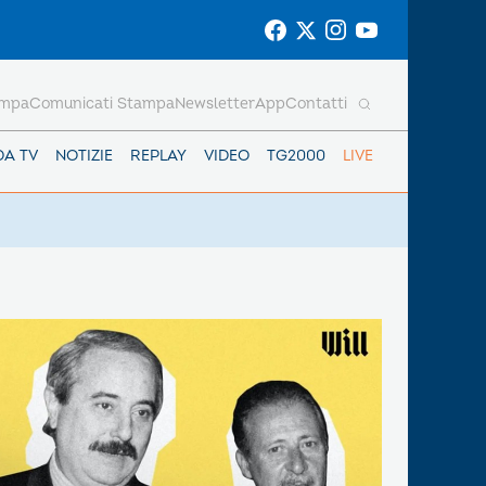
ampa
Comunicati Stampa
Newsletter
App
Contatti
DA TV
NOTIZIE
REPLAY
VIDEO
TG2000
LIVE