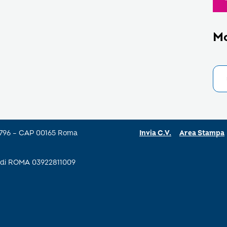
M
a 796 – CAP 00165 Roma
Invia C.V.
Area Stampa
se di ROMA 03922811009