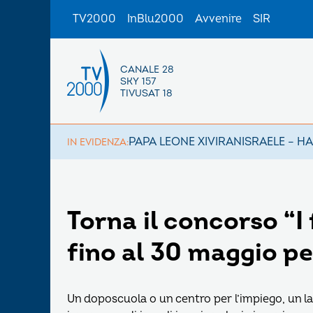
TV2000
InBlu2000
Avvenire
SIR
CANALE 28
SKY 157
TIVUSAT 18
PAPA LEONE XIV
IRAN
ISRAELE – H
IN EVIDENZA:
Torna il concorso “I
fino al 30 maggio p
Un doposcuola o un centro per l’impiego, un lab