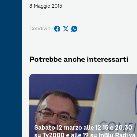
8 Maggio 2015
Condividi:
Potrebbe anche interessarti
Sabato 12 marzo alle 12.15 e 20.30
su Tv2000 e alle 19 su InBlu Radi va