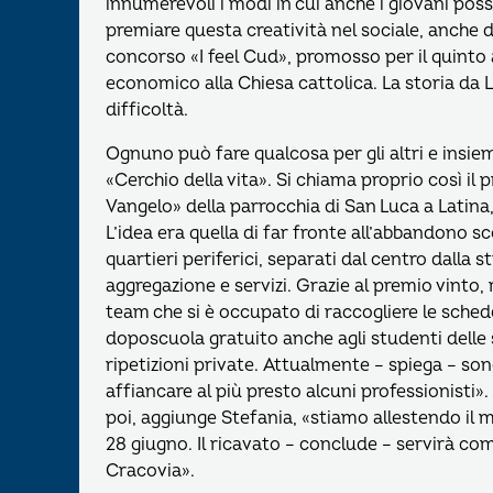
innumerevoli i modi in cui anche i giovani poss
premiare questa creatività nel sociale, anche d
concorso «I feel Cud», promosso per il quinto
economico alla Chiesa cattolica. La storia da L
difficoltà.
Ognuno può fare qualcosa per gli altri e insiem
«Cerchio della vita». Si chiama proprio così i
Vangelo» della parrocchia di San Luca a Latina, t
L’idea era quella di far fronte all’abbandono s
quartieri periferici, separati dal centro dalla 
aggregazione e servizi. Grazie al premio vinto,
team che si è occupato di raccogliere le sched
doposcuola gratuito anche agli studenti delle
ripetizioni private. Attualmente – spiega – so
affiancare al più presto alcuni professionisti»
poi, aggiunge Stefania, «stiamo allestendo il 
28 giugno. Il ricavato – conclude – servirà c
Cracovia».