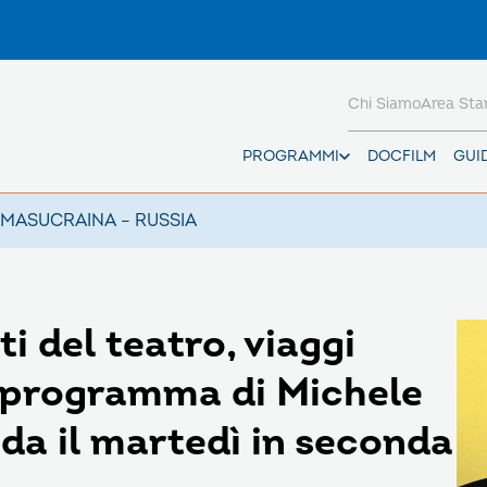
Chi Siamo
Area St
PROGRAMMI
DOCFILM
GUI
AMAS
UCRAINA – RUSSIA
i del teatro, viaggi
Un programma di Michele
da il martedì in seconda