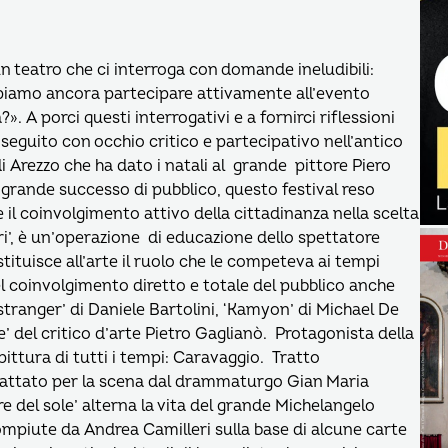
n teatro che ci interroga con domande ineludibili:
ppiamo ancora partecipare attivamente all’evento
. A porci questi interrogativi e a fornirci riflessioni
 seguito con occhio critico e partecipativo nell’antico
i Arezzo che ha dato i natali al grande pittore Piero
n grande successo di pubblico, questo festival reso
l coinvolgimento attivo della cittadinanza nella scelta
ari’, è un’operazione di educazione dello spettatore
stituisce all’arte il ruolo che le competeva ai tempi
el coinvolgimento diretto e totale del pubblico anche
stranger’ di Daniele Bartolini, ‘Kamyon’ di Michael De
’ del critico d’arte Pietro Gaglianò. Protagonista della
ittura di tutti i tempi: Caravaggio. Tratto
dattato per la scena dal drammaturgo Gian Maria
e del sole’ alterna la vita del grande Michelangelo
ompiute da Andrea Camilleri sulla base di alcune carte