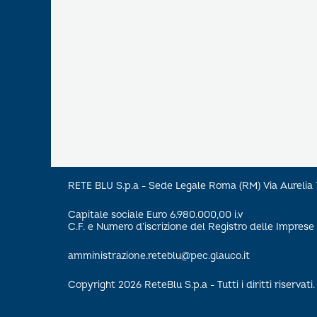
RETE BLU S.p.a - Sede Legale Roma (RM) Via Aureli
Capitale sociale Euro 6.980.000,00 i.v
C.F. e Numero d’iscrizione del Registro delle Impre
amministrazione.reteblu@pec.glauco.it
Copyright 2026 ReteBlu S.p.a - Tutti i diritti riservati.