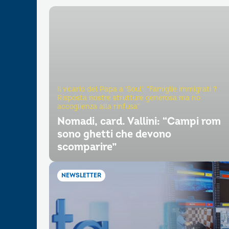
Il vicario del Papa a ‘Soul’: “Famiglie immigrati ?
Risposta nostre strutture generosa ma no
accoglienza alla rinfusa”
Nomadi, card. Vallini: “Campi rom
sono ghetti che devono
scomparire”
NEWSLETTER