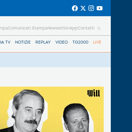
ampa
Comunicati Stampa
Newsletter
App
Contatti
DA TV
NOTIZIE
REPLAY
VIDEO
TG2000
LIVE