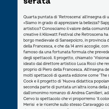
serata
Quarta puntata di ‘Retroscena’ all’insegna di u
«Siamo in grado di apprezzare la bellezza? Sa
artistico? Conosciamo il valore della comunità?»
creative il Kilowatt Festival che Retroscena ha
borgo medievale di Sansepolcro, in provincia d
della Francesca, e che da 14 anni accoglie, co
famoso da una fortunata formula che prevede i
degli spettacoli. Il progetto, chiamato ‘Vision
ideato dal direttore artistico Luca Ricci che re
proprio di Piero della Francesca. All’insegna d
molti spettacoli di questa edizione come ‘The 
Cock e il progetto di ‘Nuova didattica popolare
seconda parte di puntata un’altra icona della p
dall’omonimo romanzo di Andrea Camilleri, a
Cervo lo spettacolo che vi proporremo ‘Il color
Merisi e le ricerche sullo stesso Caravaggio c