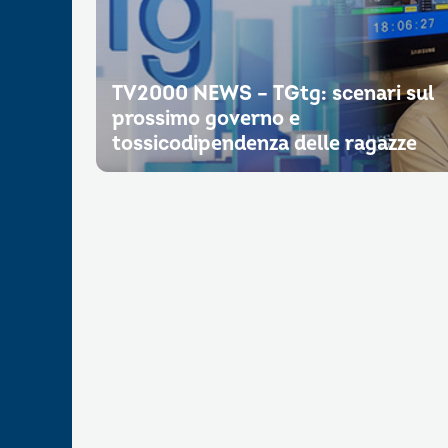
TV2000 NEWS – TGtg: scenari sul
prossimo governo e
tossicodipendenza delle ragazze