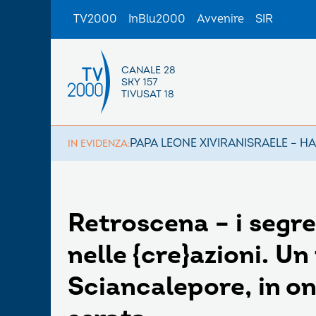
TV2000
InBlu2000
Avvenire
SIR
CANALE 28
SKY 157
TIVUSAT 18
PAPA LEONE XIV
IRAN
ISRAELE – H
IN EVIDENZA:
Retroscena – i segret
nelle {cre}azioni. 
Sciancalepore, in on