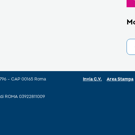
M
a 796 – CAP 00165 Roma
Invia C.V.
Area Stampa
se di ROMA 03922811009