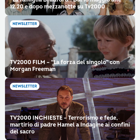
12.20 e dopo mezzanotte su Tv2000
NEWSLETTER
TV2000 FILM – “La forza del singolo” con
Morgan Freeman
NEWSLETTER
TV2000 INCHIESTE – Terrorismo e fede,
martirio di padre Hamel a Indagine ai confini
del sacro