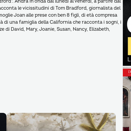
dford”. Andrà in onda dal lunedì al venerdì, a partire dal
acconta le vicissitudini di Tom Bradford, giornalista del
moglie Joan alle prese con ben 8 figli, di età compresa
nità di una famiglia della California che racconta i sogni, i
nze di David, Mary, Joanie, Susan, Nancy, Elizabeth,