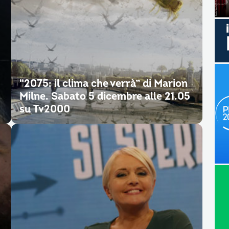
“2075: il clima che verrà” di Marion
Milne. Sabato 5 dicembre alle 21.05
su Tv2000