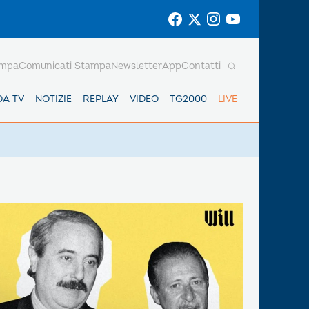
ampa
Comunicati Stampa
Newsletter
App
Contatti
DA TV
NOTIZIE
REPLAY
VIDEO
TG2000
LIVE