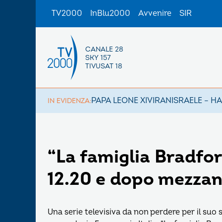
TV2000
InBlu2000
Avvenire
SIR
CANALE 28
SKY 157
TIVUSAT 18
PAPA LEONE XIV
IRAN
ISRAELE – H
IN EVIDENZA:
“La famiglia Bradfor
12.20 e dopo mezza
Una serie televisiva da non perdere per il suo 