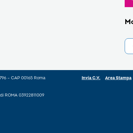
M
a 796 – CAP 00165 Roma
Invia C.V.
Area Stampa
se di ROMA 03922811009