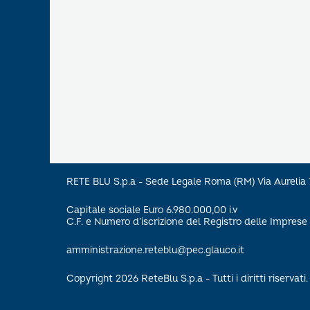
RETE BLU S.p.a - Sede Legale Roma (RM) Via Aureli
Capitale sociale Euro 6.980.000,00 i.v
C.F. e Numero d’iscrizione del Registro delle Impre
amministrazione.reteblu@pec.glauco.it
Copyright 2026 ReteBlu S.p.a - Tutti i diritti riservati.