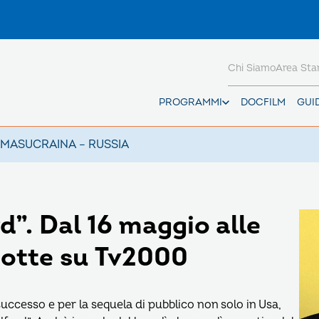
Chi Siamo
Area St
PROGRAMMI
DOCFILM
GUI
AMAS
UCRAINA – RUSSIA
d”. Dal 16 maggio alle
notte su Tv2000
successo e per la sequela di pubblico non solo in Usa,