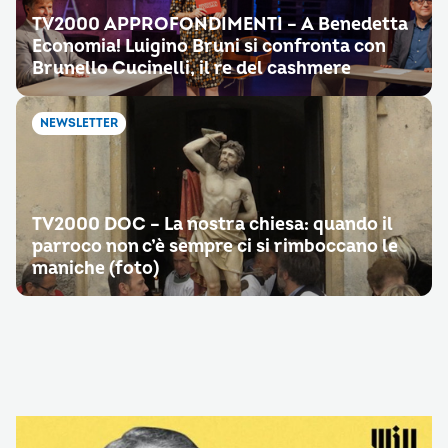
TV2000 APPROFONDIMENTI – A Benedetta
Economia! Luigino Bruni si confronta con
Brunello Cucinelli, il re del cashmere
NEWSLETTER
TV2000 DOC – La nostra chiesa: quando il
parroco non c’è sempre ci si rimboccano le
maniche (foto)