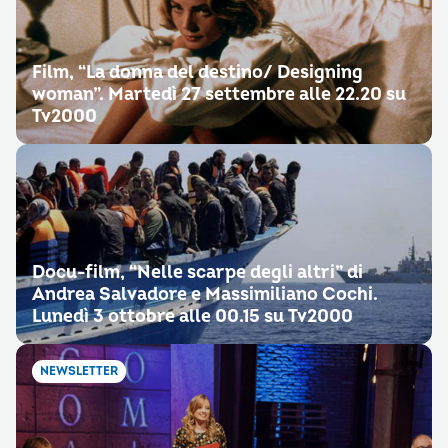
Film, “La donna del destino/ Designing
woman”. Martedì 27 settembre alle 22.20 su
Tv2000
Docu-film, “Nelle scarpe degli altri” di
Andrea Salvadore e Massimiliano Cochi.
Lunedì 3 ottobre alle 00.15 su Tv2000
NEWSLETTER