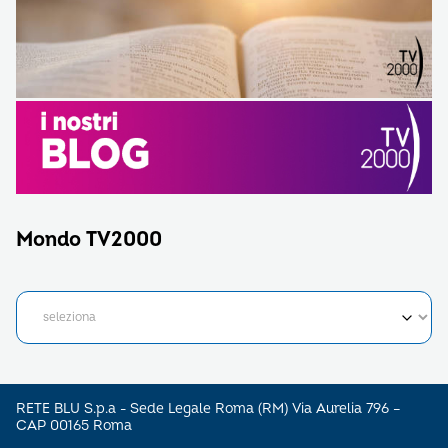
Mondo TV2000
RETE BLU S.p.a - Sede Legale Roma (RM) Via Aurelia 796 –
CAP 00165 Roma