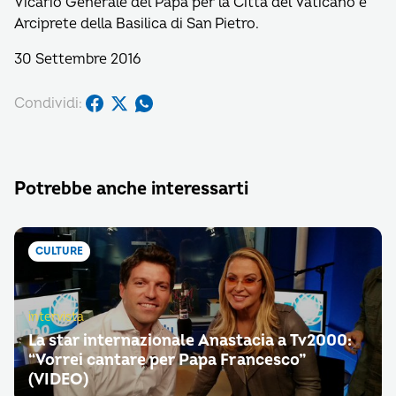
Vicario Generale del Papa per la Città del Vaticano e
Arciprete della Basilica di San Pietro.
30 Settembre 2016
Condividi:
Potrebbe anche interessarti
CULTURE
intervista
La star internazionale Anastacia a Tv2000:
“Vorrei cantare per Papa Francesco”
(VIDEO)