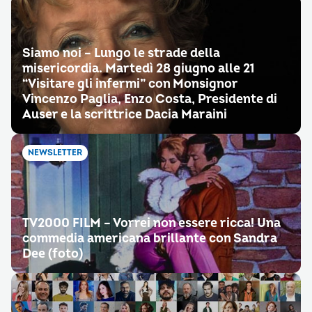
Siamo noi – Lungo le strade della
misericordia. Martedì 28 giugno alle 21
“Visitare gli infermi” con Monsignor
Vincenzo Paglia, Enzo Costa, Presidente di
Auser e la scrittrice Dacia Maraini
NEWSLETTER
TV2000 FILM – Vorrei non essere ricca! Una
commedia americana brillante con Sandra
Dee (foto)