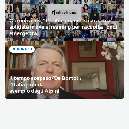
Coronavirus, “L’Italia chiamò”: maratona
solidale in live streaming per raccolta fondi
emergenza
DE BORTOLI
Il tempo sospeso/De Bortoli:
l’Italia prenda
esempio dagli Alpini