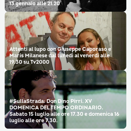
13 gennaio alle 21.20
Attenti al lupo con Giuseppe Caporaso e
Maris Milanese dal lunedì al venerdì alle
19.30 su Tv2000
#SullaStrada: Don Dino Pirri. XV
DOMENICA DEL TEMPO ORDINARIO.
Sabato 15 luglio alle ore 17.30 e domenica 16
luglio alle ore 7.30.