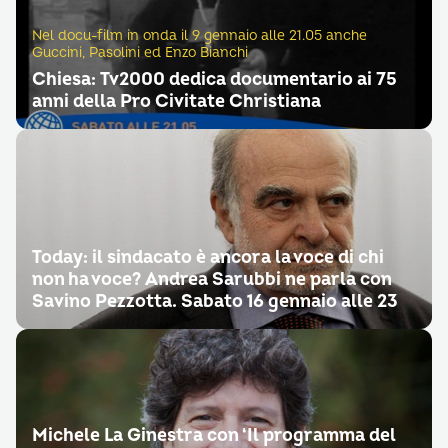
Nel docu-film in onda il 9 gennaio alle 21.05 anche
Guccini, Pasolini ed Enzo Bianchi
Chiesa: Tv2000 dedica documentario ai 75
anni della Pro Civitate Christiana
Today: il sindacato è ancora la voce di chi
non ha voce? Andrea Sarubbi ne parla con
Savino Pezzotta. Sabato 16 gennaio alle 23
Michele La Ginestra con ‘Il programma del