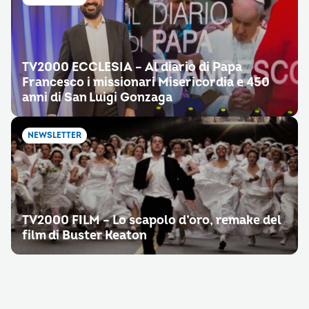
TV2000 ECCLESIA – Al diario di Papa
Francesco i missionari Misericordia e 450
anni di San Luigi Gonzaga
NEWSLETTER
TV2000 FILM – Lo scapolo d’oro, remake del
film di Buster Keaton