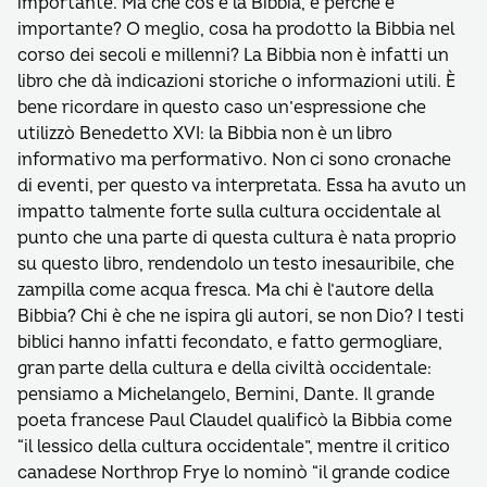
importante. Ma che cos’è la Bibbia, e perché è
importante? O meglio, cosa ha prodotto la Bibbia nel
corso dei secoli e millenni? La Bibbia non è infatti un
libro che dà indicazioni storiche o informazioni utili. È
bene ricordare in questo caso un’espressione che
utilizzò Benedetto XVI: la Bibbia non è un libro
informativo ma performativo. Non ci sono cronache
di eventi, per questo va interpretata. Essa ha avuto un
impatto talmente forte sulla cultura occidentale al
punto che una parte di questa cultura è nata proprio
su questo libro, rendendolo un testo inesauribile, che
zampilla come acqua fresca. Ma chi è l’autore della
Bibbia? Chi è che ne ispira gli autori, se non Dio? I testi
biblici hanno infatti fecondato, e fatto germogliare,
gran parte della cultura e della civiltà occidentale:
pensiamo a Michelangelo, Bernini, Dante. Il grande
poeta francese Paul Claudel qualificò la Bibbia come
“il lessico della cultura occidentale”, mentre il critico
canadese Northrop Frye lo nominò “il grande codice