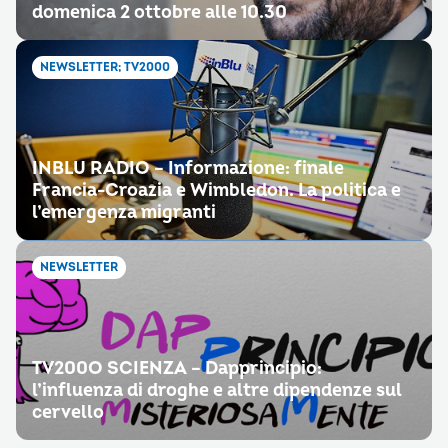
domenica 2 ottobre alle 10.30
NEWSLETTER; TV2000
INBLU RADIO – Informazione: finale
Francia-Croazia e Wimbledon. La politica e
l’emergenza migranti
NEWSLETTER
TV200O SCIENZA – Dapprincipio:
l’influenza di droghe e altre dipendenze sul
cervello