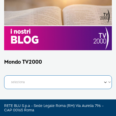
Mondo TV2000
RETE BLU S.p.a - Sede Legale Roma (RM) Via Aurelia 796 –
CAP 00165 Roma