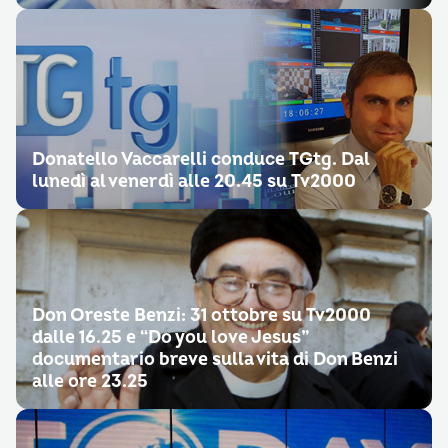
Donatello Vaccarelli conduce TGtg. Dal
lunedì al venerdì alle 20.45 su Tv2000
Don Oreste Benzi: 31 ottobre su Tv2000
dalle 16.25 e “Do you love Jesus”
documentario breve sulla vita di Don Benzi
alle ore 23.25