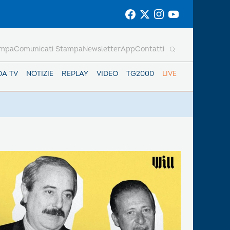
ampa
Comunicati Stampa
Newsletter
App
Contatti
DA TV
NOTIZIE
REPLAY
VIDEO
TG2000
LIVE