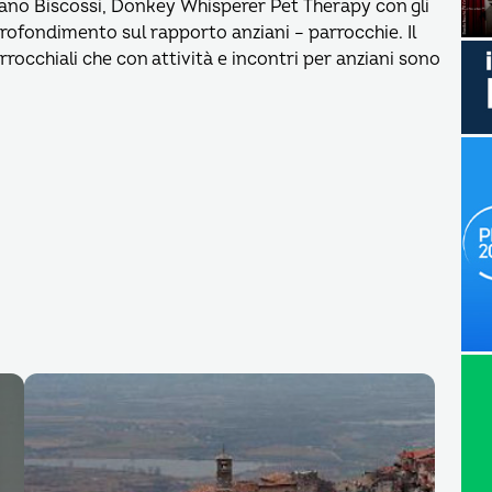
ano Biscossi, Donkey Whisperer Pet Therapy con gli
profondimento sul rapporto anziani – parrocchie. Il
rocchiali che con attività e incontri per anziani sono