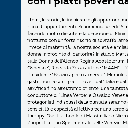
con i piatti poveri d
I temi, le storie, le inchieste e gli approfon
ricca di appuntamenti. Si comincia lunedì 16 m
facendo molto discutere la decisione di Ministe
notturna con un forte rischio di sovraffollamen
invece di maternità: la nostra società è a mis
donne in procinto di partorire? In studio Marta
sulla Donna dell’Ateneo Regina Apostolorum, F
Ospedale”, Riccarda Zezza autrice “MAAM” – 
Presidente “Spazio aperto ai servizi”. Mercoled
gastronomia con i piatti poveri dall’Italia e da
all’Africa fino all’estremo oriente, una puntat
conduttore di “Linea Verde” e Osvaldo Venezian
protagonisti indiscussi della puntata saranno gl
sensibilità e capacità affettiva per una terap
therapy. Ospiti al tavolo di Massimiliano Nicco
Zooprofilattico Sperimentale delle Venezie, Ma