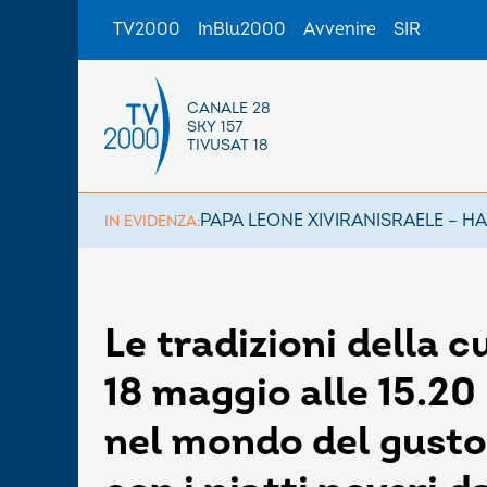
TV2000
InBlu2000
Avvenire
SIR
CANALE 28
SKY 157
TIVUSAT 18
PAPA LEONE XIV
IRAN
ISRAELE – H
IN EVIDENZA:
Le tradizioni della 
18 maggio alle 15.20
nel mondo del gusto