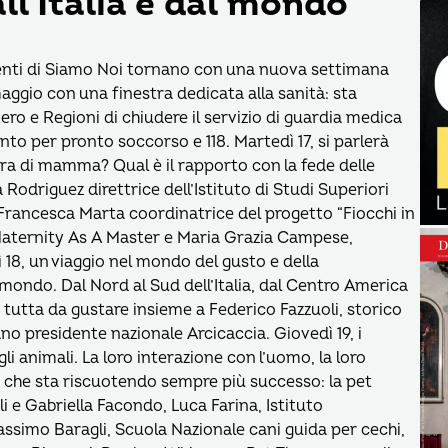
all’Italia e dal mondo
dimenti di Siamo Noi tornano con una nuova settimana
aggio con una finestra dedicata alla sanità: sta
ro e Regioni di chiudere il servizio di guardia medica
to per pronto soccorso e 118. Martedì 17, si parlerà
ura di mamma? Qual è il rapporto con la fede delle
 Rodriguez direttrice dell’Istituto di Studi Superiori
rancesca Marta coordinatrice del progetto “Fiocchi in
Maternity As A Master e Maria Grazia Campese,
ì 18, un viaggio nel mondo del gusto e della
l mondo. Dal Nord al Sud dell’Italia, dal Centro America
a tutta da gustare insieme a Federico Fazzuoli, storico
o presidente nazionale Arcicaccia. Giovedì 19, i
i animali. La loro interazione con l’uomo, la loro
ia che sta riscuotendo sempre più successo: la pet
li e Gabriella Facondo, Luca Farina, Istituto
ssimo Baragli, Scuola Nazionale cani guida per cechi,