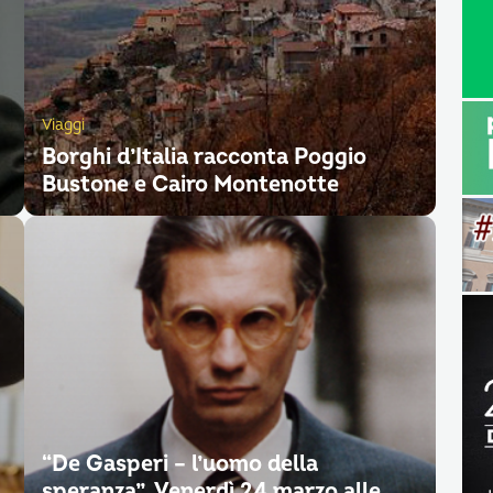
Viaggi
Borghi d’Italia racconta Poggio
Bustone e Cairo Montenotte
“De Gasperi – l’uomo della
speranza”. Venerdì 24 marzo alle