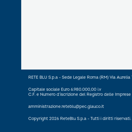
RETE BLU S.p.a - Sede Legale Roma (RM) Via Aureli
Capitale sociale Euro 6.980.000,00 i.v
C.F. e Numero d’iscrizione del Registro delle Impre
amministrazione.reteblu@pec.glauco.it
Copyright 2026 ReteBlu S.p.a - Tutti i diritti riservati.