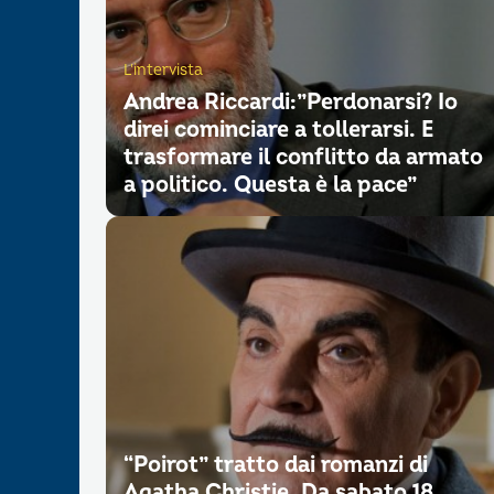
L'intervista
Andrea Riccardi:”Perdonarsi? Io
direi cominciare a tollerarsi. E
trasformare il conflitto da armato
a politico. Questa è la pace”
“Poirot” tratto dai romanzi di
Agatha Christie. Da sabato 18