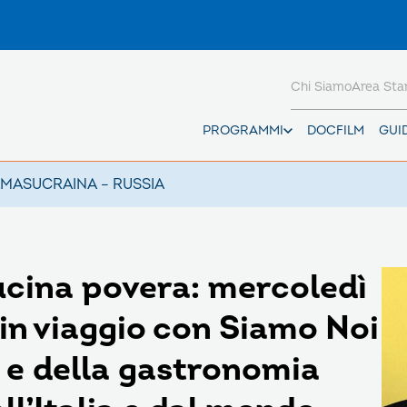
Chi Siamo
Area St
PROGRAMMI
DOCFILM
GUI
AMAS
UCRAINA – RUSSIA
cucina povera: mercoledì
 in viaggio con Siamo Noi
 e della gastronomia