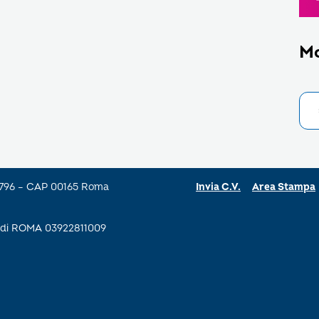
M
a 796 – CAP 00165 Roma
Invia C.V.
Area Stampa
se di ROMA 03922811009