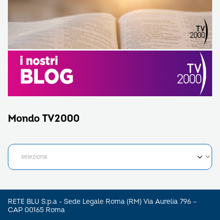
Mondo TV2000
RETE BLU S.p.a - Sede Legale Roma (RM) Via Aurelia 796 –
CAP 00165 Roma