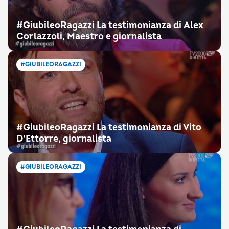
#GiubileoRagazzi La testimonianza di Alex
Corlazzoli, Maestro e giornalista
#GIUBILEORAGAZZI
#GiubileoRagazzi La testimonianza di Vito
D’Ettorre, giornalista
#GIUBILEORAGAZZI