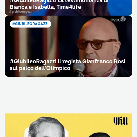
#GiubileoRagazzi La testimonianza di
Bianca e Isabella, Time4life
#GIUBILEORAGAZZI
#GiubileoRagazzi il regista Gianfranco Rosi
sul palco dell’Olimpico