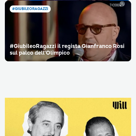
#GIUBILEORAGAZZI
#GiubileoRagazzi il regista Gianfranco Rosi
sul palco dell’Olimpico