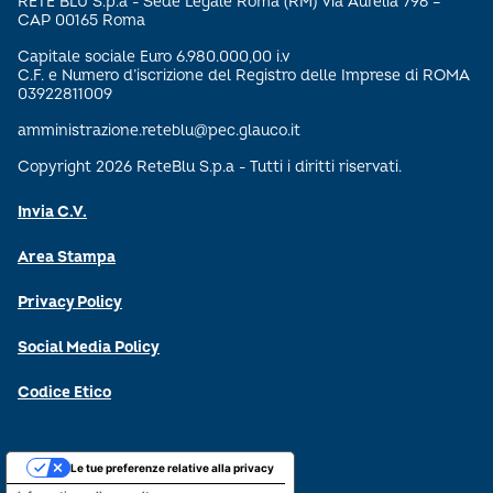
RETE BLU S.p.a - Sede Legale Roma (RM) Via Aurelia 796 –
CAP 00165 Roma
Capitale sociale Euro 6.980.000,00 i.v
C.F. e Numero d’iscrizione del Registro delle Imprese di ROMA
03922811009
amministrazione.reteblu@pec.glauco.it
Copyright 2026 ReteBlu S.p.a - Tutti i diritti riservati.
Invia C.V.
Area Stampa
Privacy Policy
Social Media Policy
Codice Etico
Le tue preferenze relative alla privacy