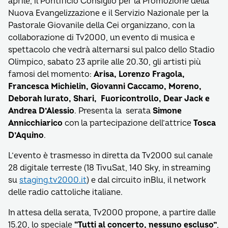
aprile, il Pontificio Consiglio per la Promozione della
Nuova Evangelizzazione e il Servizio Nazionale per la
Pastorale Giovanile della Cei organizzano, con la
collaborazione di Tv2000, un evento di musica e
spettacolo che vedrà alternarsi sul palco dello Stadio
Olimpico, sabato 23 aprile alle 20.30, gli artisti più
famosi del momento:
Arisa, Lorenzo Fragola,
Francesca Michielin, Giovanni Caccamo, Moreno,
Deborah Iurato, Shari, Fuoricontrollo, Dear Jack e
Andrea D’Alessio
. Presenta la serata
Simone
Annicchiarico
con la partecipazione dell’attrice
Tosca
D’Aquino
.
L’evento è trasmesso in diretta da Tv2000 sul canale
28 digitale terreste (18 TivuSat, 140 Sky, in streaming
su
staging.tv2000.it
) e dal circuito inBlu, il network
delle radio cattoliche italiane.
In attesa della serata, Tv2000 propone, a partire dalle
15.20, lo speciale
“Tutti al concerto, nessuno escluso”
,