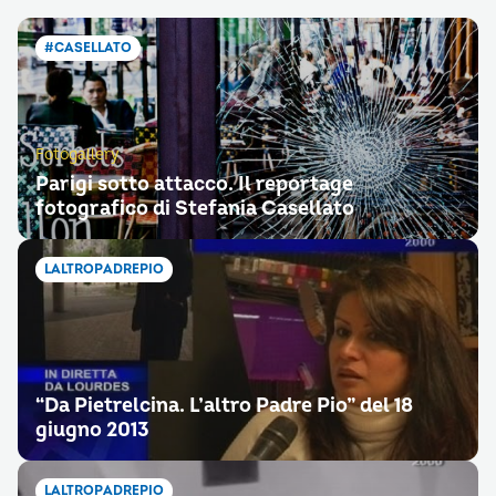
#CASELLATO
Fotogallery
Parigi sotto attacco. Il reportage
fotografico di Stefania Casellato
LALTROPADREPIO
“Da Pietrelcina. L’altro Padre Pio” del 18
giugno 2013
LALTROPADREPIO