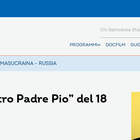
Chi Siamo
Area St
PROGRAMMI
DOCFILM
GUI
AMAS
UCRAINA – RUSSIA
tro Padre Pio” del 18