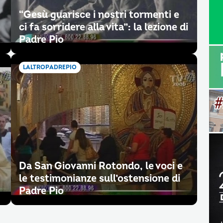
“Gesù guarisce i nostri tormenti e
ci fa sorridere alla vita”: la lezione di
Padre Pio
LALTROPADREPIO
Da San Giovanni Rotondo, le voci e
le testimonianze sull’ostensione di
Padre Pio