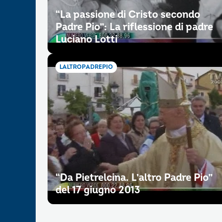
“La passione di Cristo secondo
Padre Pio”: La riflessione di padre
Luciano Lotti
LALTROPADREPIO
“Da Pietrelcina. L’altro Padre Pio”
del 17 giugno 2013