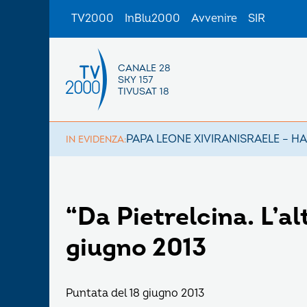
TV2000
InBlu2000
Avvenire
SIR
CANALE 28
SKY 157
TIVUSAT 18
PAPA LEONE XIV
IRAN
ISRAELE – H
IN EVIDENZA:
“Da Pietrelcina. L’al
giugno 2013
Puntata del 18 giugno 2013