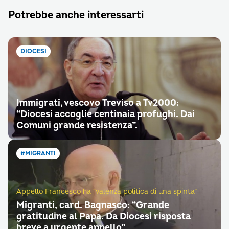
Potrebbe anche interessarti
DIOCESI
Immigrati, vescovo Treviso a Tv2000:
“Diocesi accoglie centinaia profughi. Dai
Comuni grande resistenza”.
#MIGRANTI
Appello Francesco ha “valenza politica di una spinta”
Migranti, card. Bagnasco: “Grande
gratitudine al Papa. Da Diocesi risposta
breve a urgente appello”