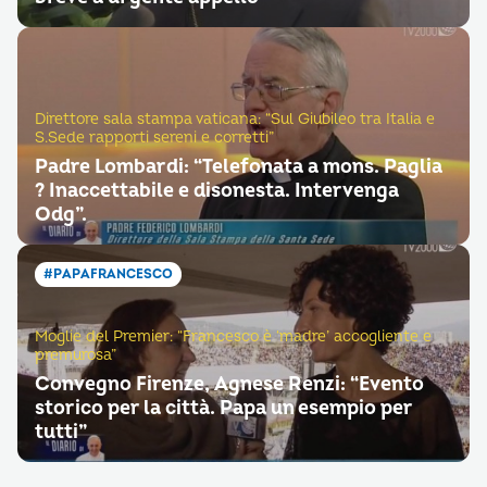
Direttore sala stampa vaticana: “Sul Giubileo tra Italia e
S.Sede rapporti sereni e corretti”
Padre Lombardi: “Telefonata a mons. Paglia
? Inaccettabile e disonesta. Intervenga
Odg”.
#PAPAFRANCESCO
Moglie del Premier: “Francesco è ‘madre’ accogliente e
premurosa”
Convegno Firenze, Agnese Renzi: “Evento
storico per la città. Papa un esempio per
tutti”