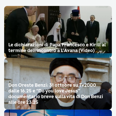
Le dichiarazioni di Papa Francesco e Kirill al
termine dell’incontro a L’Avana (Video)
Don Oreste Benzi: 31 ottobre su Tv2000
dalle 16.25 e “Do you love Jesus”
documentario breve sulla vita di Don Benzi
alle ore 23.25