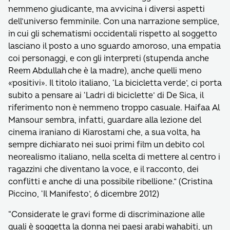
nemmeno giudicante, ma avvicina i diversi aspetti
dell’universo femminile. Con una narrazione semplice,
in cui gli schematismi occidentali rispetto al soggetto
lasciano il posto a uno sguardo amoroso, una empatia
coi personaggi, e con gli interpreti (stupenda anche
Reem Abdullah che è la madre), anche quelli meno
«positivi». Il titolo italiano, ‘La bicicletta verde’, ci porta
subito a pensare ai ‘Ladri di biciclette’ di De Sica, il
riferimento non è nemmeno troppo casuale. Haifaa Al
Mansour sembra, infatti, guardare alla lezione del
cinema iraniano di Kiarostami che, a sua volta, ha
sempre dichiarato nei suoi primi film un debito col
neorealismo italiano, nella scelta di mettere al centro i
ragazzini che diventano la voce, e il racconto, dei
conflitti e anche di una possibile ribellione.” (Cristina
Piccino, ‘Il Manifesto’, 6 dicembre 2012)
“Considerate le gravi forme di discriminazione alle
quali è soggetta la donna nei paesi arabi wahabiti, un