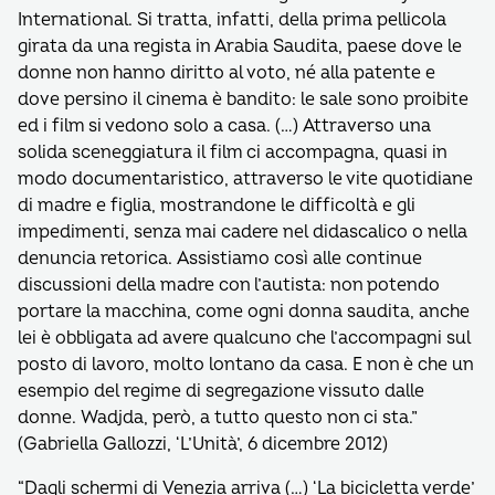
International. Si tratta, infatti, della prima pellicola
girata da una regista in Arabia Saudita, paese dove le
donne non hanno diritto al voto, né alla patente e
dove persino il cinema è bandito: le sale sono proibite
ed i film si vedono solo a casa. (…) Attraverso una
solida sceneggiatura il film ci accompagna, quasi in
modo documentaristico, attraverso le vite quotidiane
di madre e figlia, mostrandone le difficoltà e gli
impedimenti, senza mai cadere nel didascalico o nella
denuncia retorica. Assistiamo così alle continue
discussioni della madre con l’autista: non potendo
portare la macchina, come ogni donna saudita, anche
lei è obbligata ad avere qualcuno che l’accompagni sul
posto di lavoro, molto lontano da casa. E non è che un
esempio del regime di segregazione vissuto dalle
donne. Wadjda, però, a tutto questo non ci sta.”
(Gabriella Gallozzi, ‘L’Unità’, 6 dicembre 2012)
“Dagli schermi di Venezia arriva (…) ‘La bicicletta verde’