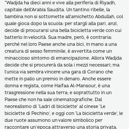
“Wadjda ha dieci anni e vive alla periferia di Riyadh,
capitale dell’Arabia Saudita. Un tantino ribelle, la
bambina non si sottomette all’amichetto Abdullah, col
quale gioca dopo la scuola: per stargli alla pari, anzi,
decide di procurarsi una bella bicicletta verde con cui
batterlo in velocità. Sua madre, però, è contraria:
perché nel loro Paese anche una bici, in mano a una
creatura di sesso femminile, è avvertita come un
minaccioso sintomo di emancipazione. Allora Wadjda
decide che si procurerà da sola i mezzi necessari; ma
l’unica via sembra vincere una gara di Corano che
mette in palio un premio in denaro. Anche essere
donna e regista, come Haifaa Al-Mansour, è una
trasgressione nella sua terra; e soprattutto in un
Paese che non ha sale cinematografiche. Dal
neorealismo di ‘Ladri di biciclette’ al cinese ‘Le
biciclette di Pechino’, e oggi con ‘La bicicletta verde’, le
due ruote assumono un valore simbolico per
raccontare un’epoca attraverso una storia privata.