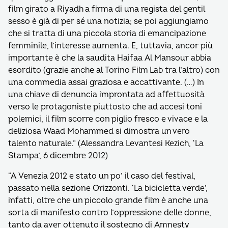
film girato a Riyadh a firma di una regista del gentil
sesso è già di per sé una notizia; se poi aggiungiamo
che si tratta di una piccola storia di emancipazione
femminile, l’interesse aumenta. E, tuttavia, ancor più
importante è che la saudita Haifaa Al Mansour abbia
esordito (grazie anche al Torino Film Lab tra l’altro) con
una commedia assai graziosa e accattivante. (…) In
una chiave di denuncia improntata ad affettuosità
verso le protagoniste piuttosto che ad accesi toni
polemici, il film scorre con piglio fresco e vivace e la
deliziosa Waad Mohammed si dimostra un vero
talento naturale.” (Alessandra Levantesi Kezich, ‘La
Stampa’, 6 dicembre 2012)
“A Venezia 2012 e stato un po’ il caso del festival,
passato nella sezione Orizzonti. ‘La bicicletta verde’,
infatti, oltre che un piccolo grande film è anche una
sorta di manifesto contro l’oppressione delle donne,
tanto da aver ottenuto il sostegno di Amnesty