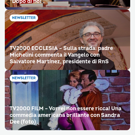
“Dopo di noi”.
NEWSLETTER
TV2000 ECCLESIA – Sulla strada: padre
Michelini commenta il Vangelo con
Salvatore Martinez, presidente di RnS
NEWSLETTER
TV2000 FILM – Vorrei non essere ricca! Una
commedia americana brillante con Sandra
Dee (foto)