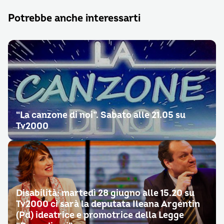
Potrebbe anche interessarti
“La canzone di noi”. Sabato alle 21.05 su
Tv2000
Disabilità: martedì 28 giugno alle 15.20 su
Tv2000 ci sarà la deputata Ileana Argentin
(Pd) ideatrice e promotrice della Legge