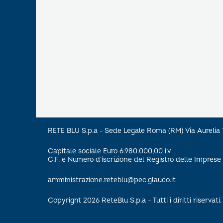
RETE BLU S.p.a - Sede Legale Roma (RM) Via Aureli
Capitale sociale Euro 6.980.000,00 i.v
C.F. e Numero d’iscrizione del Registro delle Impre
amministrazione.reteblu@pec.glauco.it
Copyright 2026 ReteBlu S.p.a - Tutti i diritti riservati.