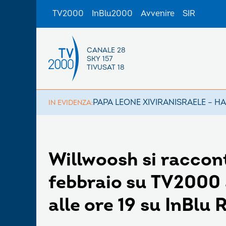
TV2000
InBlu2000
Avvenire
SIR
CANALE 28
SKY 157
TIVUSAT 18
PAPA LEONE XIV
IRAN
ISRAELE – H
IN EVIDENZA:
Willwoosh si raccon
febbraio su TV2000 a
alle ore 19 su InBlu 