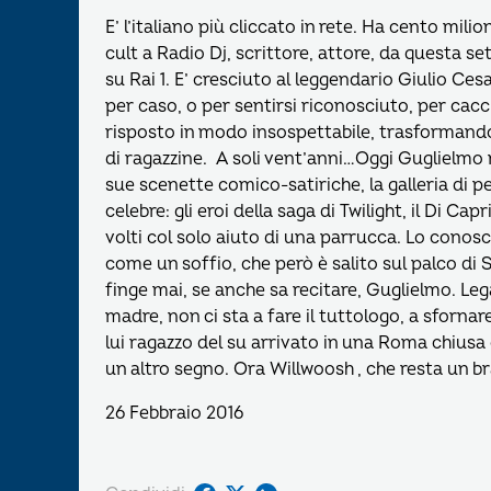
E’ l’italiano più cliccato in rete. Ha cento mil
cult a Radio Dj, scrittore, attore, da questa set
su Rai 1. E’ cresciuto al leggendario Giulio Ces
per caso, o per sentirsi riconosciuto, per cacci
risposto in modo insospettabile, trasformandolo
di ragazzine. A soli vent’anni…Oggi Guglielmo n
sue scenette comico-satiriche, la galleria di p
celebre: gli eroi della saga di Twilight, il Di Capri
volti col solo aiuto di una parrucca. Lo cono
come un soffio, che però è salito sul palco di 
finge mai, se anche sa recitare, Guglielmo. Leg
madre, non ci sta a fare il tuttologo, a sfornar
lui ragazzo del su arrivato in una Roma chiusa e 
un altro segno. Ora Willwoosh , che resta un b
26 Febbraio 2016