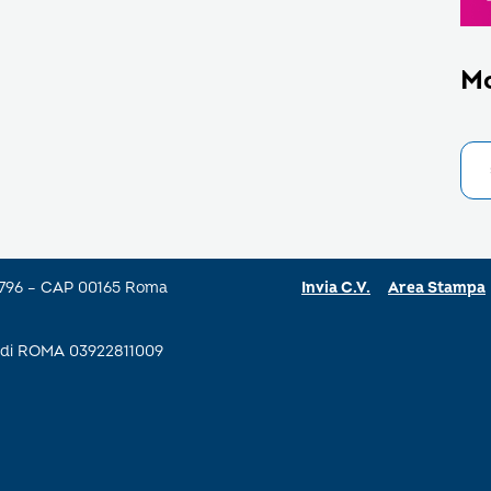
M
a 796 – CAP 00165 Roma
Invia C.V.
Area Stampa
se di ROMA 03922811009