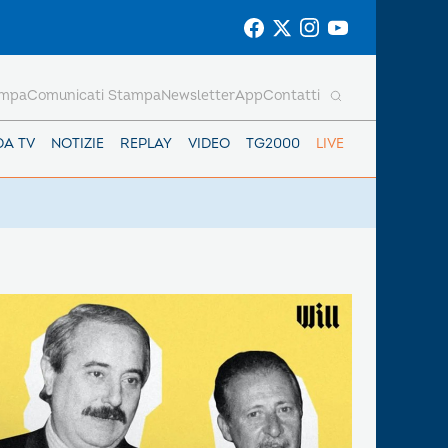
ampa
Comunicati Stampa
Newsletter
App
Contatti
DA TV
NOTIZIE
REPLAY
VIDEO
TG2000
LIVE