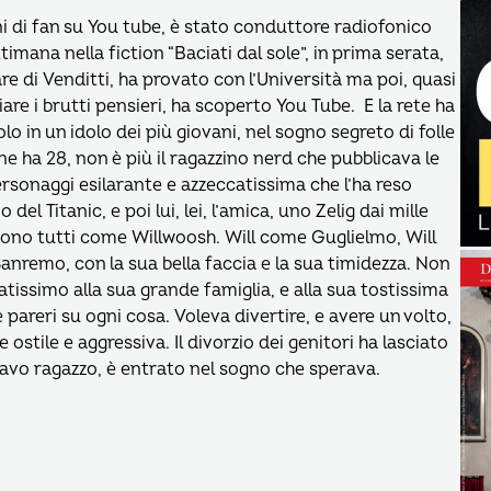
ioni di fan su You tube, è stato conduttore radiofonico
timana nella fiction “Baciati dal sole”, in prima serata,
are di Venditti, ha provato con l’Università ma poi, quasi
are i brutti pensieri, ha scoperto You Tube. E la rete ha
 in un idolo dei più giovani, nel sogno segreto di folle
e ha 28, non è più il ragazzino nerd che pubblicava le
ersonaggi esilarante e azzeccatissima che l’ha reso
o del Titanic, e poi lui, lei, l’amica, uno Zelig dai mille
scono tutti come Willwoosh. Will come Guglielmo, Will
Sanremo, con la sua bella faccia e la sua timidezza. Non
atissimo alla sua grande famiglia, e alla sua tostissima
e pareri su ogni cosa. Voleva divertire, e avere un volto,
ostile e aggressiva. Il divorzio dei genitori ha lasciato
ravo ragazzo, è entrato nel sogno che sperava.