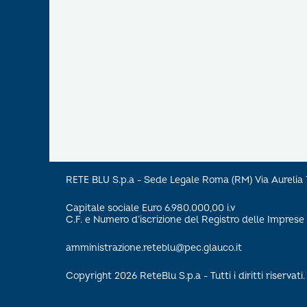
RETE BLU S.p.a - Sede Legale Roma (RM) Via Aureli
Capitale sociale Euro 6.980.000,00 i.v
C.F. e Numero d’iscrizione del Registro delle Impre
amministrazione.reteblu@pec.glauco.it
Copyright 2026 ReteBlu S.p.a - Tutti i diritti riservati.