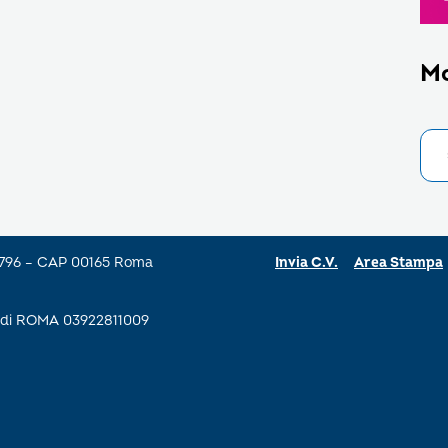
M
a 796 – CAP 00165 Roma
Invia C.V.
Area Stampa
se di ROMA 03922811009