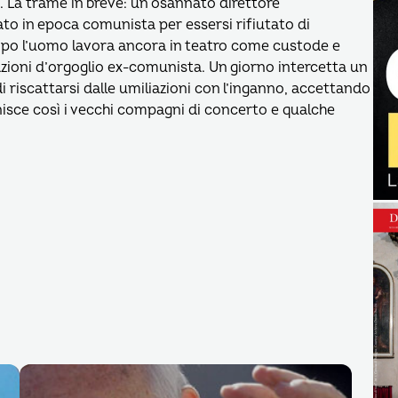
. La trame in breve: un osannato direttore
ato in epoca comunista per essersi rifiutato di
 dopo l’uomo lavora ancora in teatro come custode e
zioni d’orgoglio ex-comunista. Un giorno intercetta un
 di riscattarsi dalle umiliazioni con l’inganno, accettando
iunisce così i vecchi compagni di concerto e qualche