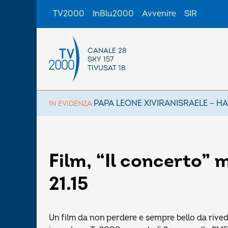
TV2000
InBlu2000
Avvenire
SIR
CANALE 28
SKY 157
TIVUSAT 18
PAPA LEONE XIV
IRAN
ISRAELE – H
IN EVIDENZA:
Film, “Il concerto” 
21.15
Un film da non perdere e sempre bello da rive