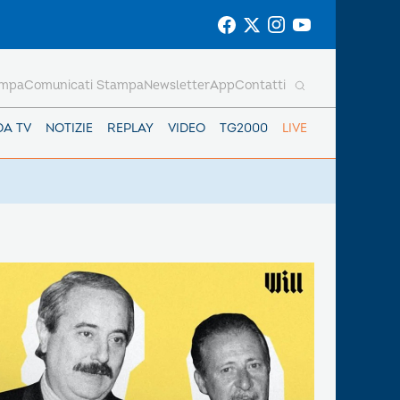
ampa
Comunicati Stampa
Newsletter
App
Contatti
DA TV
NOTIZIE
REPLAY
VIDEO
TG2000
LIVE