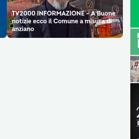
TV2000 INFORMAZIONE – A Buone
notizie ecco il Comune a misura di
anziano