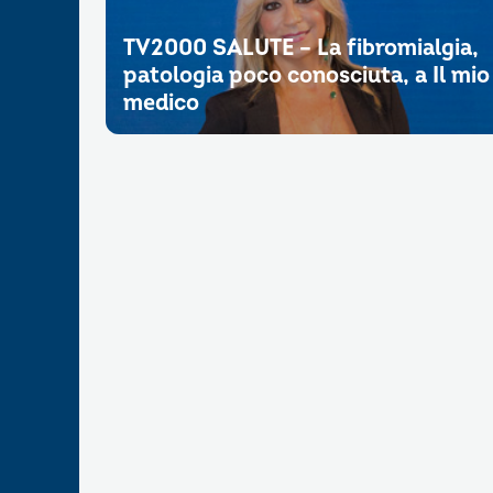
TV2000 SALUTE – La fibromialgia,
patologia poco conosciuta, a Il mio
medico