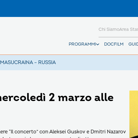
Chi Siamo
Area St
PROGRAMMI
DOCFILM
GUI
AMAS
UCRAINA – RUSSIA
mercoledì 2 marzo alle
dere “Il concerto” con Aleksei Guskov e Dmitri Nazarov