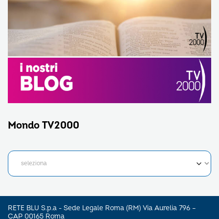
Mondo TV2000
RETE BLU S.p.a - Sede Legale Roma (RM) Via Aurelia 796 –
CAP 00165 Roma