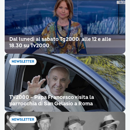
Dal lunedì al sabato Tg2000: alle 12 e alle
18.30 su Tv2000
NEWSLETTER
TV2000 – Papa Francesco visita la
parrocchia di San Gelasio a Roma
NEWSLETTER