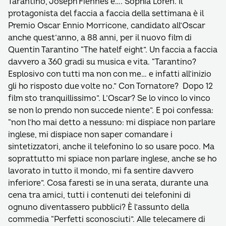
Tarantino, Joseph Fiennes e…. Sophia Loren. Il
protagonista del faccia a faccia della settimana è il
Premio Oscar Ennio Morricone, candidato all’Oscar
anche quest’anno, a 88 anni, per il nuovo film di
Quentin Tarantino “The hatelf eight”. Un faccia a faccia
davvero a 360 gradi su musica e vita. “Tarantino?
Esplosivo con tutti ma non con me… e infatti all’inizio
gli ho risposto due volte no.” Con Tornatore? Dopo 12
film sto tranquillissimo”. L’Oscar? Se lo vinco lo vinco
se non lo prendo non succede niente”. E poi confessa:
“non l’ho mai detto a nessuno: mi dispiace non parlare
inglese, mi dispiace non saper comandare i
sintetizzatori, anche il telefonino lo so usare poco. Ma
soprattutto mi spiace non parlare inglese, anche se ho
lavorato in tutto il mondo, mi fa sentire davvero
inferiore”. Cosa faresti se in una serata, durante una
cena tra amici, tutti i contenuti dei telefonini di
ognuno diventassero pubblici? È l’assunto della
commedia “Perfetti sconosciuti”. Alle telecamere di