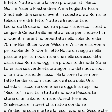
Effetto Notte dicono la loro i protagonisti Marco
Giallini, Valerio Mastandrea, Anna Foglietta, Kasia
Smutniak. Una serie di eventi in queste ore a Roma: le
telecamere di Effetto Notte ve li raccontano.
Leonardo Di caprio incontra papa Francesco, il teatro
cinque di Cinecittà illuminato a festa per il nuovo film
di Quentin Tarantino proiettato nello splendore dei
70mm; Ben Stiller, Owen Wilson e Will Ferrell a Roma
per Zoolander 2. Con Effetto Notte un viaggio nella
passione per la moda ma anche nelle sua assurdità
dall’antica Roma ad oggi. E a proposito di moda, Sofia
Loren alla sua verde età protagonista del nuovo spot
di un noto brand del lusso. Ma la Loren ha sempre
fatto tendenza con il suo look e il suo stile. Una
scheda ci racconta come, ieri e oggi. In anteprima
“Risorto”, in uscita in tutto il mondo a Pasqua. La
storia di un tribuno romano Joseph Fiennes
(Shakespeare in love), chiamato a condurre
un’indagine sulla morte e la resurrezione di Gesù e che