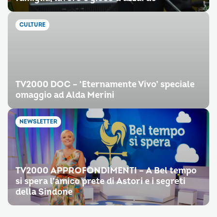
CULTURE
TV2000 DOC – ‘Eternamente Vivo’ speciale
omaggio ad Alda Merini
NEWSLETTER
TV2000 APPROFONDIMENTI – A Bel tempo
si spera l’amico prete di Astori e i segreti
della Sindone