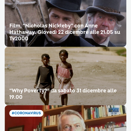
Film, “Nicholas Nickleby” con Anne
Hathaway. Giovedì 22 dicembre alle 21.05 su
Tv2000
“Why Poverty?” da sabato 31 dicembre alle
19.00
#CORONAVIRUS