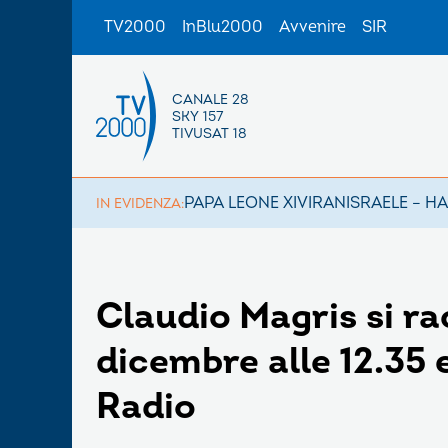
TV2000
InBlu2000
Avvenire
SIR
CANALE 28
SKY 157
TIVUSAT 18
PAPA LEONE XIV
IRAN
ISRAELE – H
IN EVIDENZA:
Claudio Magris si r
dicembre alle 12.35 e
Radio