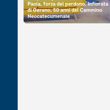
Paola, forza del perdono, Infiorata
di Gerano, 50 anni del Cammino
Neocatecumenale