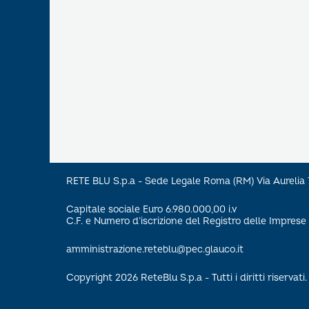
RETE BLU S.p.a - Sede Legale Roma (RM) Via Aureli
Capitale sociale Euro 6.980.000,00 i.v
C.F. e Numero d’iscrizione del Registro delle Impre
amministrazione.reteblu@pec.glauco.it
Copyright 2026 ReteBlu S.p.a - Tutti i diritti riservati.