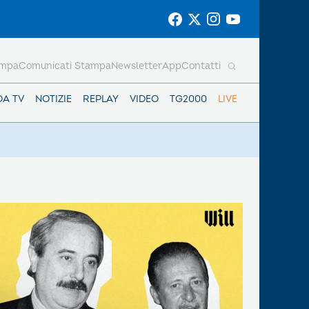
ampa
Comunicati Stampa
Newsletter
App
Contatti
DA TV
NOTIZIE
REPLAY
VIDEO
TG2000
LIVE