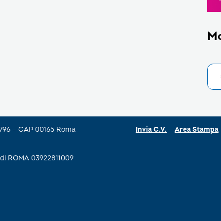
M
a 796 – CAP 00165 Roma
Invia C.V.
Area Stampa
se di ROMA 03922811009