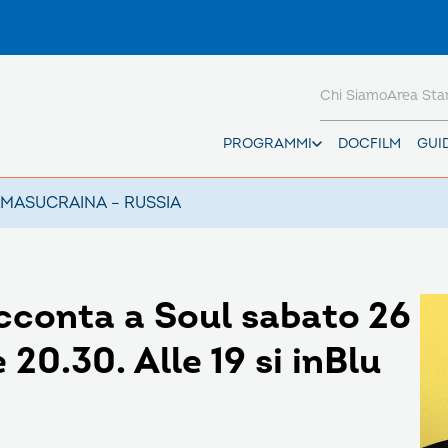
Chi Siamo
Area St
PROGRAMMI
DOCFILM
GUI
AMAS
UCRAINA – RUSSIA
acconta a Soul sabato 26
 20.30. Alle 19 si inBlu