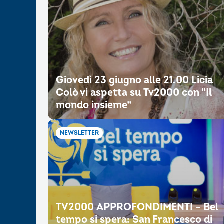
Giovedì 23 giugno alle 21.00 Licia
Colò vi aspetta su Tv2000 con “Il
mondo insieme”
NEWSLETTER
TV2000 APPROFONDIMENTI – Bel
tempo si spera: San Francesco di