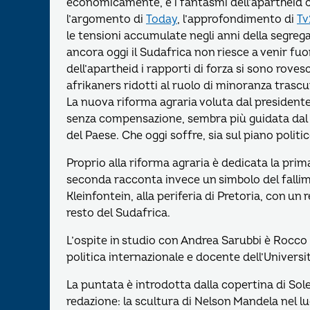
economicamente, e i fantasmi dell’apartheid c
l’argomento di
Today
, l’approfondimento di
T
le tensioni accumulate negli anni della segrega
ancora oggi il Sudafrica non riesce a venir fuo
dell’apartheid i rapporti di forza si sono rovesc
afrikaners ridotti al ruolo di minoranza tras
La nuova riforma agraria voluta dal presidente
senza compensazione, sembra più guidata dal de
del Paese. Che oggi soffre, sia sul piano polit
Proprio alla riforma agraria è dedicata la prim
seconda racconta invece un simbolo del fallime
Kleinfontein, alla periferia di Pretoria, con un 
resto del Sudafrica.
L’ospite in studio con Andrea Sarubbi è Rocco R
politica internazionale e docente dell’Universi
La puntata è introdotta dalla copertina di Sol
redazione: la scultura di Nelson Mandela nel lu