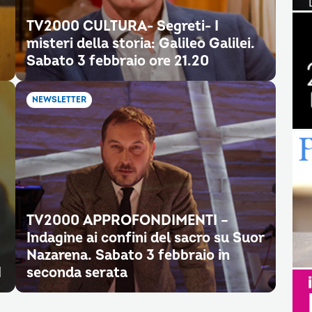
TV2000 CULTURA- Segreti- I
misteri della storia: Galileo Galilei.
Sabato 3 febbraio ore 21.20
NEWSLETTER
TV2000 APPROFONDIMENTI –
Indagine ai confini del sacro su Suor
Nazarena. Sabato 3 febbraio in
I
seconda serata