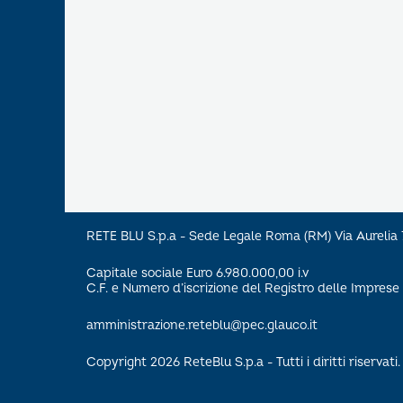
RETE BLU S.p.a - Sede Legale Roma (RM) Via Aureli
Capitale sociale Euro 6.980.000,00 i.v
C.F. e Numero d’iscrizione del Registro delle Impre
amministrazione.reteblu@pec.glauco.it
Copyright 2026 ReteBlu S.p.a - Tutti i diritti riservati.