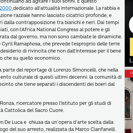
ontinuano ad agitare i suoi sonni. È questo
v2000
dedicato all’attualità internazionale. La rabbia e
zione razziale hanno lasciato cicatrici profonde, e
ri dalla contrapposizione tra bianchi e neri. Dai tempi
iati, con l’Africa National Congress al potere e gli
curata dal governo, ma non sono cambiate le dinamiche.
 Cyril Ramaphosa, che prevede l’esproprio delle terre
siderio di rivincita che non dall’interesse per il bene
ico che su quello economico.
a parte del reportage di Lorenzo Simoncelli, che nella
nto culturale di questi ultimi decenni: la comunità di
recinto che tiene separati i discendenti dei boeri dal
onza, ricercatore presso l’Istituto per gli studi di
tà Cattolica del Sacro Cuore.
en De Luca e chiusa da un’opera d’arte scelta dalla
ogo del suo arresto, realizzata da Marco Cianfanelli.