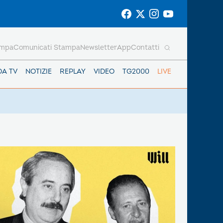
ampa
Comunicati Stampa
Newsletter
App
Contatti
DA TV
NOTIZIE
REPLAY
VIDEO
TG2000
LIVE