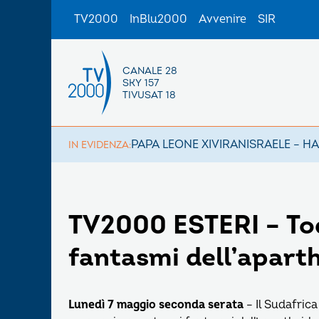
TV2000
InBlu2000
Avvenire
SIR
CANALE 28
SKY 157
TIVUSAT 18
PAPA LEONE XIV
IRAN
ISRAELE – H
IN EVIDENZA:
TV2000 ESTERI – Tod
fantasmi dell’aparth
Lunedì 7 maggio seconda serata
– Il Sudafric