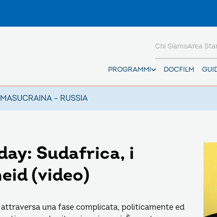
Chi Siamo
Area St
PROGRAMMI
DOCFILM
GUI
AMAS
UCRAINA – RUSSIA
ay: Sudafrica, i
eid (video)
a attraversa una fase complicata, politicamente ed