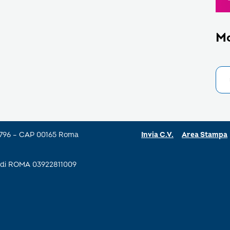
M
a 796 – CAP 00165 Roma
Invia C.V.
Area Stampa
se di ROMA 03922811009