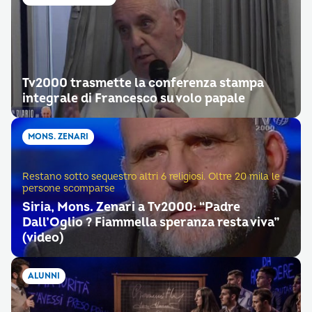
Tv2000 trasmette la conferenza stampa
integrale di Francesco su volo papale
MONS. ZENARI
Restano sotto sequestro altri 6 religiosi. Oltre 20 mila le
persone scomparse
Siria, Mons. Zenari a Tv2000: “Padre
Dall’Oglio ? Fiammella speranza resta viva”
(video)
ALUNNI