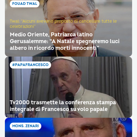
FOUAD TWAL
Twal: “Alcuni avevano proposto di cancellare tutte le
celebrazioni”
Medio Oriente, Patriarca latino
Gerusalemme: “A Natale spegneremo luci
albero in ricordo morti innocenti”
#PAPAFRANCESCO
Tv2000 trasmette la conferenza stampa
integrale di Francesco su volo papale
MONS. ZENARI