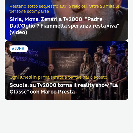
Restano sotto sequestro altri 6 religiosi. Oltre 20 mila le
persone scomparse
Siria, Mons. Zenari a Tv2000: “Padre
Dall’Oglio ? Fiammella speranza resta viva”
(video)
ALUNNI
Ogni lunedì in prima serata a partire dal 3 agosto
Scuola: su Tv2000 torna il reality show “La
Classe” con Marco Presta