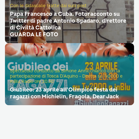
Con le didascalie tratte dai suoi post
Papa Francesco a Cuba. Fotoracconto su
Twitter di padre Antonio Spadaro, direttore
di Civiltà Cattolica
GUARDA LE FOTO
Spettacolo condotto da Simone Annicchiarico con la
partecipazione di Tosca D’Aquino - Diretta su Tv2000 e
inBlu Radio ore 20.30
Giubileo: 23 aprile all’Olimpico festa dei
ragazzi con Michielin, Fragola, Dear Jack