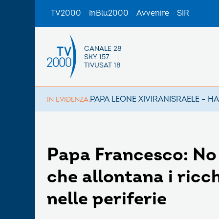
TV2000
InBlu2000
Avvenire
SIR
CANALE 28
SKY 157
TIVUSAT 18
PAPA LEONE XIV
IRAN
ISRAELE – H
IN EVIDENZA:
Papa Francesco: No 
che allontana i ricc
nelle periferie