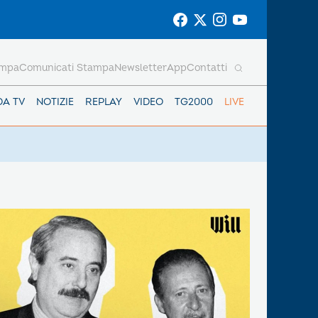
ampa
Comunicati Stampa
Newsletter
App
Contatti
DA TV
NOTIZIE
REPLAY
VIDEO
TG2000
LIVE