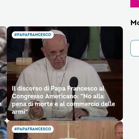
M
#PAPAFRANCESCO
Il discorso di Papa Francesco al
Congresso Americano: “No alla
n
pena di morte e al commercio delle
armi”
#PAPAFRANCESCO