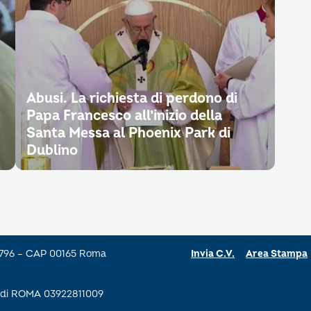
Abusi. La richiesta di perdono di
Papa Francesco all’inizio della
Santa Messa al Phoenix Park di
Dublino
a 796 – CAP 00165 Roma
Invia C.V.
Area Stampa
se di ROMA 03922811009