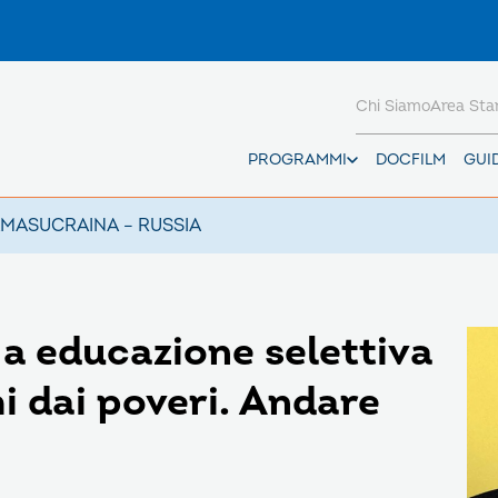
Chi Siamo
Area St
PROGRAMMI
DOCFILM
GUI
AMAS
UCRAINA – RUSSIA
a educazione selettiva
hi dai poveri. Andare