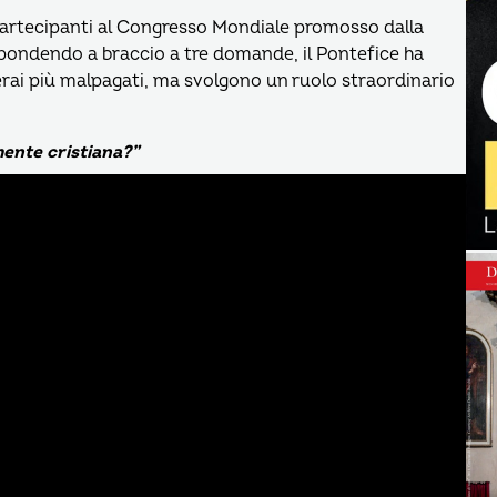
partecipanti al Congresso Mondiale promosso dalla
pondendo a braccio a tre domande, il Pontefice ha
perai più malpagati, ma svolgono un ruolo straordinario
mente cristiana?”