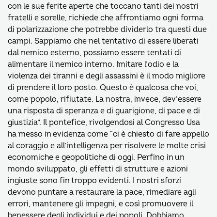
con le sue ferite aperte che toccano tanti dei nostri
fratelli e sorelle, richiede che affrontiamo ogni forma
di polarizzazione che potrebbe dividerlo tra questi due
campi. Sappiamo che nel tentativo di essere liberati
dal nemico esterno, possiamo essere tentati di
alimentare il nemico interno. Imitare l’odio e la
violenza dei tiranni e degli assassini è il modo migliore
di prendere il loro posto. Questo è qualcosa che voi,
come popolo, rifiutate. La nostra, invece, dev’essere
una risposta di speranza e di guarigione, di pace e di
giustizia”. Il pontefice, rivolgendosi al Congresso Usa
ha messo in evidenza come “ci è chiesto di fare appello
al coraggio e all’intelligenza per risolvere le molte crisi
economiche e geopolitiche di oggi. Perfino in un
mondo sviluppato, gli effetti di strutture e azioni
ingiuste sono fin troppo evidenti. I nostri sforzi
devono puntare a restaurare la pace, rimediare agli
errori, mantenere gli impegni, e così promuovere il
benessere degli individui e dei popoli. Dobbiamo