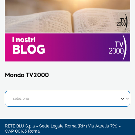
Mondo TV2000
RETE BLU S.p.a - Sede Legale Roma (RM) Via Aurelia 796 –
CAP 00165 Roma