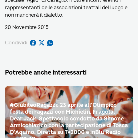
speciale “Aglio” di Caraglio. Inoltre incontreremo i
rappresentanti delle associazioni teatrali del luogo e
non mancherà il dialetto.
20 Novembre 2015
Condividi:
Potrebbe anche interessarti
#GiubileoRagazzi: 23 aprile all’Olimpico
festa dei ragazzi con Michielin, Fragola,
Dear Jack. Spettacolo condotto da Simone
Annicchiarico con la partecipazione di Tosca
D’Aquino. Diretta su Tv2000 e inBlu Radio