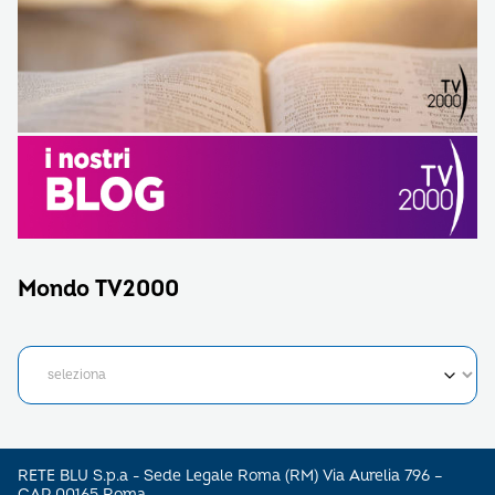
Mondo TV2000
RETE BLU S.p.a - Sede Legale Roma (RM) Via Aurelia 796 –
CAP 00165 Roma