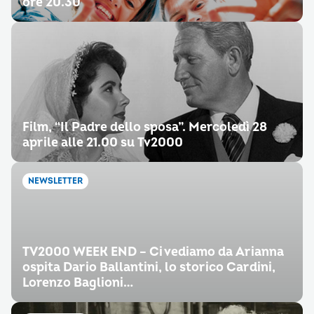
ore 20.30
Film, “Il Padre dello sposa”. Mercoledì 28
aprile alle 21.00 su Tv2000
NEWSLETTER
TV2000 WEEK END – Ci vediamo da Arianna
ospita Dario Ballantini, lo storico Cardini,
Lorenzo Baglioni…