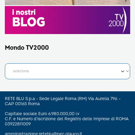
Mondo TV2000
RETE BLU S.p.a - Sede Legale Roma (RM) Via Aurelia 796 –
CAP 00165 Roma
Capitale sociale Euro 6.980.000,00 i.v
C.F. e Numero d’iscrizione del Registro delle Imprese di ROMA
03922811009
amministrazione.reteblu@pec.glauco.it