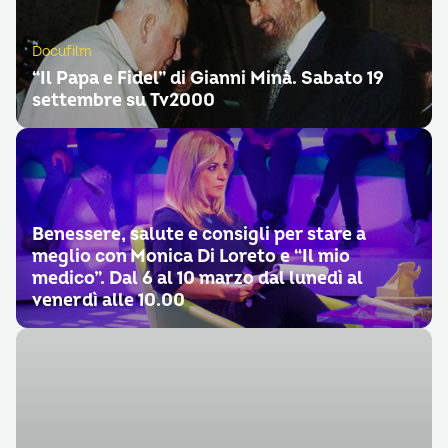
Docufilm
“Il Papa e Fidel” di Gianni Minà. Sabato 19
settembre su Tv2000
Benessere, salute e consigli per stare a
meglio con Monica Di Loreto e “Il mio
medico”. Dal 6 al 10 marzo dal lunedì al
venerdì alle 10.00