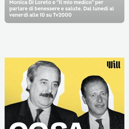
Monica Di Loreto e “Il mio medico” per
parlare di benessere e salute. Dal lunedì al
venerdì alle 10 su Tv2000